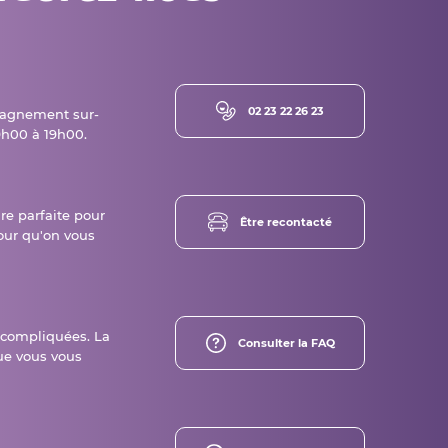
02 23 22 26 23
agnement sur-
h00 à 19h00.
ure parfaite pour
Être recontacté
our qu'on vous
 compliquées. La
Consulter la FAQ
ue vous vous