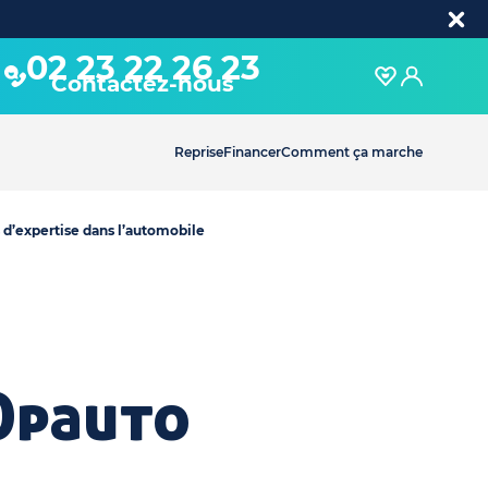
02 23 22 26 23
Contactez-nous
Reprise
Financer
Comment ça marche
 d’expertise dans l’automobile
Opauto