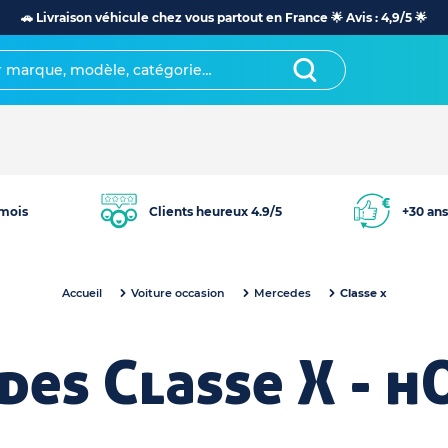
🚗 Livraison véhicule chez vous partout en France 🌟 Avis : 4,9/5 🌟
mois
Clients heureux 4.9/5
+30 ans
Accueil
Voiture occasion
Mercedes
Classe x
des Classe X - h