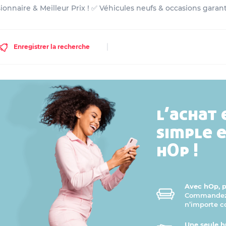
ionnaire & Meilleur Prix ! ✅ Véhicules neufs & occasions garan
Enregistrer la recherche
l’achat 
simple 
hOp !
Avec hOp, pr
Commandez v
n’importe 
Une seule h