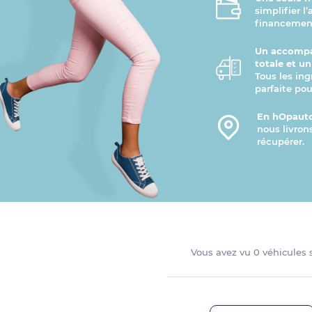
simplifier l
financement
Un accompa
totale et u
Tous les ing
parfaite pou
En hOpauto
nous livron
récupérer.
Vous avez vu
0
véhicules