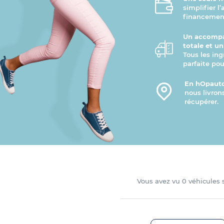
simplifier l
financement
Un accompa
totale et u
Tous les ing
parfaite pou
En hOpauto
nous livron
récupérer.
Vous avez vu
0
véhicules