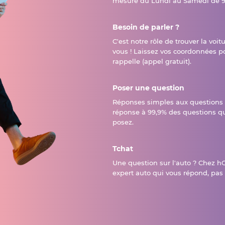
mesure du Lundi au Samedi de 9
Besoin de parler ?
C'est notre rôle de trouver la voit
vous ! Laissez vos coordonnées p
rappelle (appel gratuit).
Poser une question
Réponses simples aux questions
réponse à 99,9% des questions q
posez.
Tchat
Une question sur l'auto ? Chez hO
expert auto qui vous répond, pas 