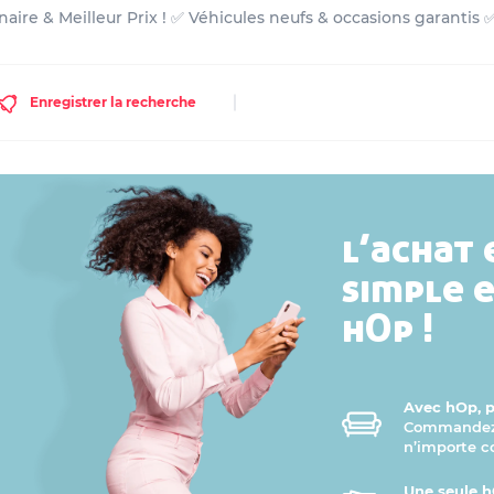
aire & Meilleur Prix ! ✅ Véhicules neufs & occasions garantis
Enregistrer la recherche
l’achat 
simple 
hOp !
Avec hOp, pr
Commandez v
n’importe 
Une seule h