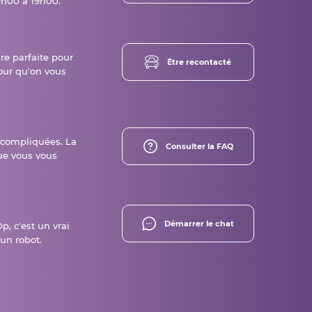
h00 à 19h00.
ure parfaite pour
Être recontacté
our qu'on vous
 compliquées. La
Consulter la FAQ
ue vous vous
Démarrer le chat
p, c'est un vrai
un robot.