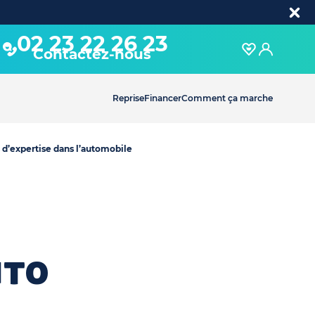
02 23 22 26 23
Contactez-nous
Reprise
Financer
Comment ça marche
 d’expertise dans l’automobile
uto