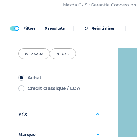
Mazda Cx 5 : Garantie Concessionn
Filtres
0
résultats
Réinitialiser
MAZDA
CX 5
Achat
Crédit classique / LOA
Prix
Marque