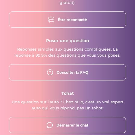
gratuit).
Être recontacté
Poser une question
Réponses simples aux questions compliquées. La
réponse à 99,9% des questions que vous vous posez.
Consulter la FAQ
Tchat
Une question sur l'auto ? Chez hOp, c'est un vrai expert
auto qui vous répond, pas un robot.
Démarrer le chat