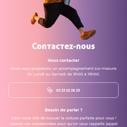
Contactez-nous
Nous contacter
Nous vous proposons un accompagnement sur-mesure
du Lundi au Samedi de 9h00 à 19h00.
02 23 22 26 23
Besoin de parler ?
C'est notre rôle de trouver la voiture parfaite pour vous !
Laissez vos coordonnées pour qu'on vous rappelle (appel