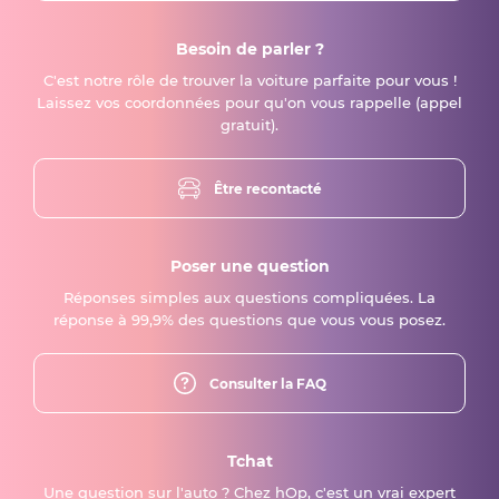
Besoin de parler ?
C'est notre rôle de trouver la voiture parfaite pour vous !
Laissez vos coordonnées pour qu'on vous rappelle (appel
gratuit).
Être recontacté
Poser une question
Réponses simples aux questions compliquées. La
réponse à 99,9% des questions que vous vous posez.
Consulter la FAQ
Tchat
Une question sur l'auto ? Chez hOp, c'est un vrai expert