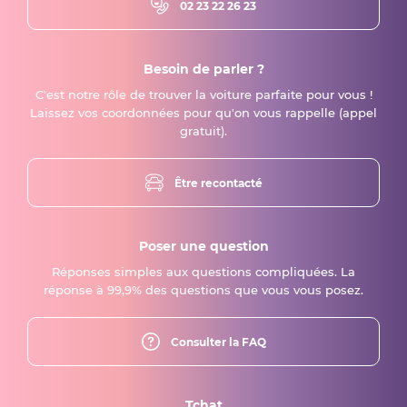
02 23 22 26 23
Besoin de parler ?
C'est notre rôle de trouver la voiture parfaite pour vous !
Laissez vos coordonnées pour qu'on vous rappelle (appel
gratuit).
Être recontacté
Poser une question
Réponses simples aux questions compliquées. La
réponse à 99,9% des questions que vous vous posez.
Consulter la FAQ
Tchat