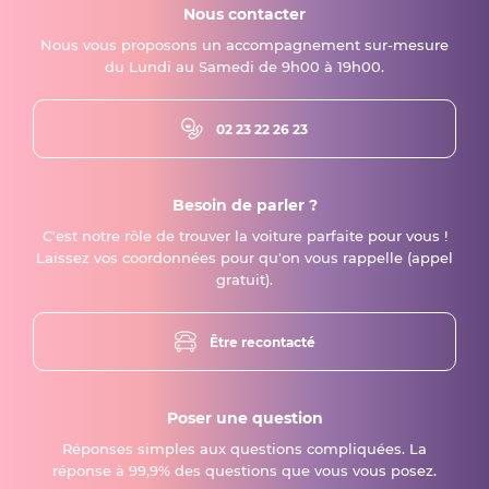
Nous contacter
Nous vous proposons un accompagnement sur-mesure
du Lundi au Samedi de 9h00 à 19h00.
02 23 22 26 23
Besoin de parler ?
C'est notre rôle de trouver la voiture parfaite pour vous !
Laissez vos coordonnées pour qu'on vous rappelle (appel
gratuit).
Être recontacté
Poser une question
Réponses simples aux questions compliquées. La
réponse à 99,9% des questions que vous vous posez.