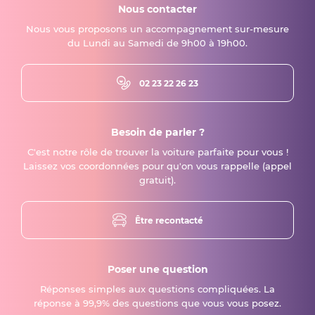
Nous contacter
Nous vous proposons un accompagnement sur-mesure
du Lundi au Samedi de 9h00 à 19h00.
02 23 22 26 23
Besoin de parler ?
C'est notre rôle de trouver la voiture parfaite pour vous !
Laissez vos coordonnées pour qu'on vous rappelle (appel
gratuit).
Être recontacté
Poser une question
Réponses simples aux questions compliquées. La
réponse à 99,9% des questions que vous vous posez.