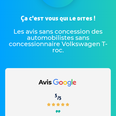
Ça c'est vous qui le dites !
Les avis sans concession des
automobilistes sans
concessionnaire Volkswagen T-
roc
.
Avis
5
/5