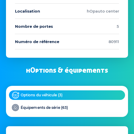
Localisation
hOpauto center
Nombre de portes
5
Numéro de référence
80911
hOptions & équipements
Options du véhicule (
3
)
Équipements de série (
63
)