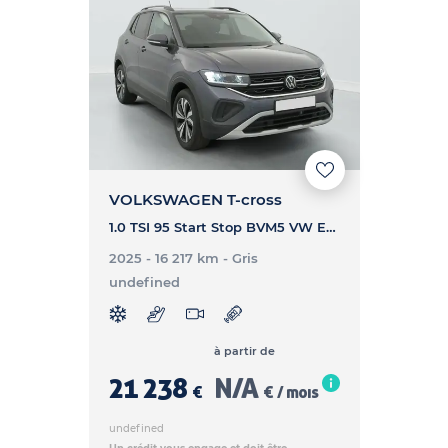
VOLKSWAGEN T-cross
1.0 TSI 95 Start Stop BVM5 VW Edition - T-CROSS 1.0 TSI 95 Start Stop BVM5 VW Edition
2025 - 16 217 km
- Gris
undefined
à partir de
21 238
N/A
€
€ / mois
undefined