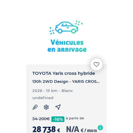
TOYOTA Yaris cross hybride
130h 2WD Design - YARIS CROSS HYBRIDE 130h 2WD Design
2026 - 15 km
- Blanc
undefined
34 200
€
à partir de
-16%
28 738
N/A
€
€ / mois