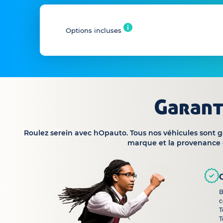
Options incluses
Garant
Roulez serein avec hOpauto. Tous nos véhicules sont 
marque et la provenance 
B
c
T
T