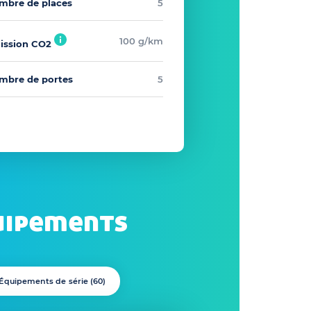
mbre de places
5
100 g/km
ission CO2
mbre de portes
5
uipements
Équipements de série (
60
)