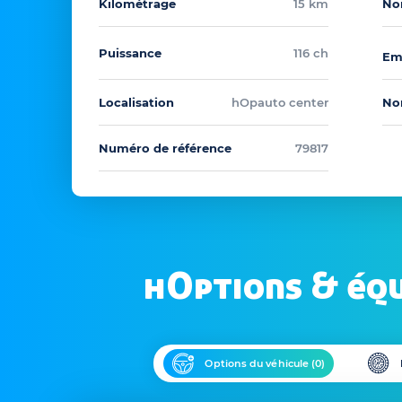
Kilométrage
15 km
No
Puissance
116 ch
Em
Localisation
hOpauto center
No
Numéro de référence
79817
hOptions & éq
Options du véhicule (
0
)