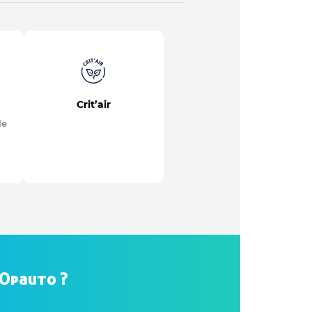
Crit’air
le
hOpauto ?