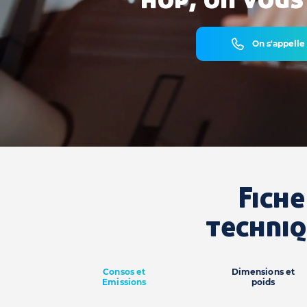
On s'appelle
Fiche
techni
Consos et
Dimensions et
Emissions
poids