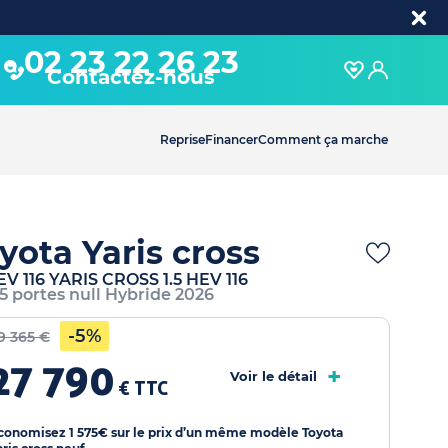
02 23 22 26 23
Contactez-nous
Reprise
Financer
Comment ça marche
yota Yaris cross
HEV 116 YARIS CROSS 1.5 HEV 116
 5 portes null Hybride 2026
-5%
9 365 €
27 790
+
Voir le détail
€ TTC
conomisez 1 575€ sur le prix d’un même modèle Toyota