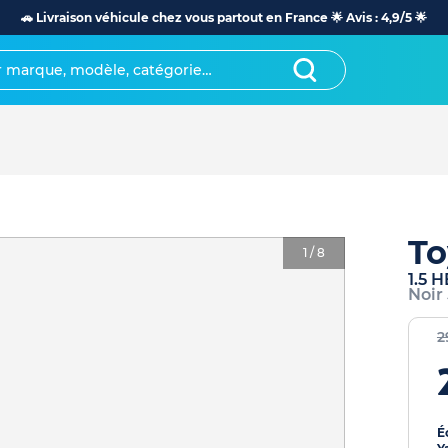
🚗 Livraison véhicule chez vous partout en France 🌟 Avis : 4,9/5 🌟
To
1
/
8
1.5 
Noir
2
É