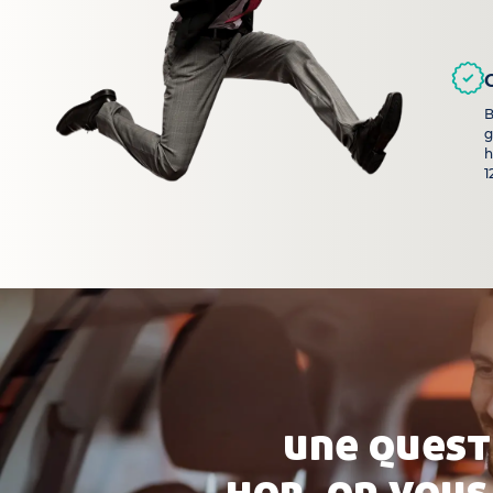
B
g
h
1
une quest
hop, on vous