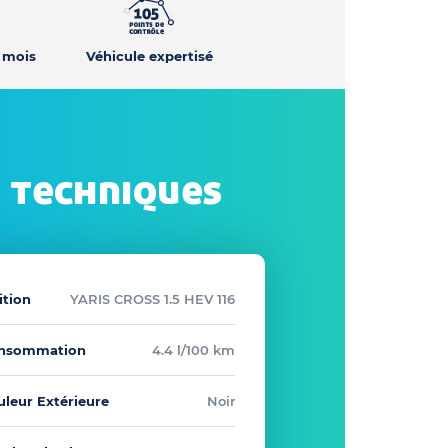
2 mois
Véhicule expertisé
 techniques
ition
YARIS CROSS 1.5 HEV 116
nsommation
4.4 l/100 km
uleur Extérieure
Noir