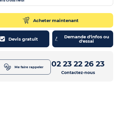
aris cross neuf
Acheter maintenant
Demande d'infos ou
Devis gratuit
d'essai
02 23 22 26 23
Me faire rappeler
Contactez-nous