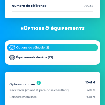
Numéro de référence
79258
hOptions & équipements
Options du véhicule (
2
)
Équipements de série (
27
)
1041 €
Options incluses
416 €
Pack hiver (volant et pare-brise chauffant)
625 €
Peinture métallisée