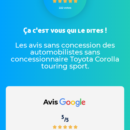
222 votes
Ça c'est vous qui le dites !
Les avis sans concession des
automobilistes sans
concessionnaire Toyota Corolla
touring sport
.
Avis
5
/5