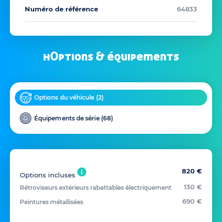
Numéro de référence
64833
hOptions & équipements
Options du véhicule (
2
)
Équipements de série (
68
)
820 €
Options incluses
130 €
Rétroviseurs extérieurs rabattables électriquement
690 €
Peintures métallisées