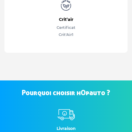
Crit’air
Certificat
Crit'Air
1
Pourquoi choisir hOpauto ?
Livraison