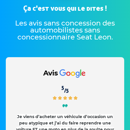
Ça c'est vous qui le dites !
Les avis sans concession des
automobilistes sans
concessionnaire Seat Leon
.
Avis
5
/5
Je viens d’acheter un véhicule d’occasion un
peu atypique et j’ai du faire reprendre une
voiture ET une moto en plus de la soulte pour