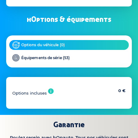
hOptions & équipements
Options du véhicule (
0
)
Équipements de série (
53
)
0 €
Options incluses
Garantie
Roulez serein avec hOpauto. Tous nos véhicules sont