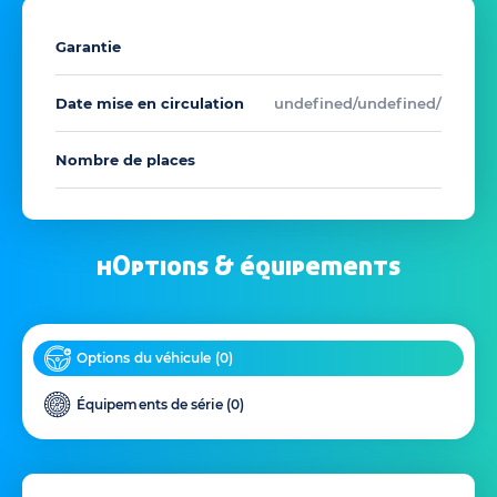
Garantie
Date mise en circulation
undefined/undefined/
Nombre de places
hOptions & équipements
Options du véhicule (
0
)
Équipements de série (
0
)