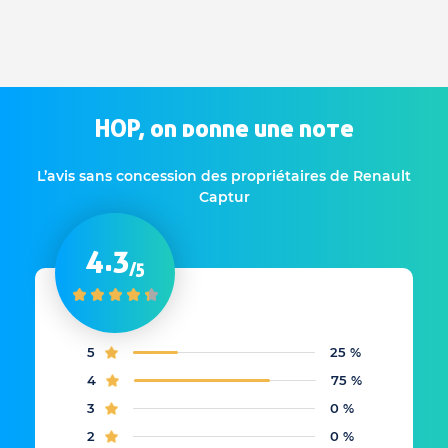
HOP, on donne une note
L’avis sans concession des propriétaires de Renault
Captur
4.3
/5
5
25 %
4
75 %
3
0 %
2
0 %