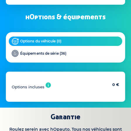
hOptions & équipements
Options du véhicule (
0
)
Équipements de série (
36
)
0 €
Options incluses
Garantie
Roulez serein avec hOpauto. Tous nos véhicules sont