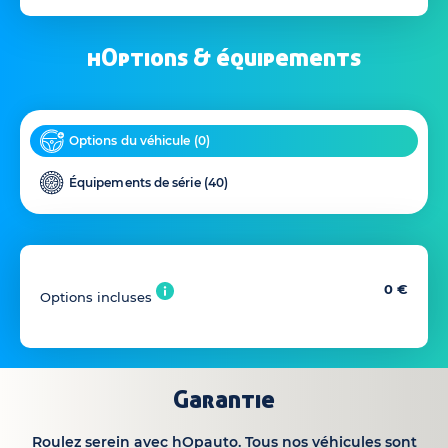
hOptions & équipements
Options du véhicule (
0
)
Équipements de série (
40
)
0 €
Options incluses
Garantie
Roulez serein avec hOpauto. Tous nos véhicules sont