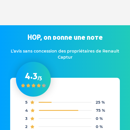
HOP, on donne une note
L’avis sans concession des propriétaires de Renault
Captur
4.3
/5
5
25 %
4
75 %
3
0 %
2
0 %