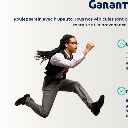
Garant
Roulez serein avec hOpauto. Tous nos véhicules sont 
marque et la provenance 
B
c
R
R
B
g
h
1