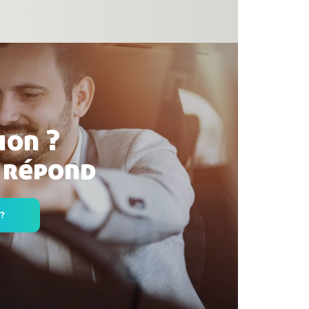
ion ?
 répond
 ?