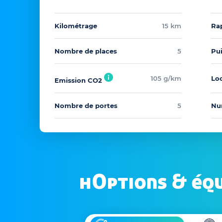
Kilométrage
15 km
Ra
Nombre de places
5
Pu
105 g/km
Loc
Emission CO2
Nombre de portes
5
Nu
hOptions & éq