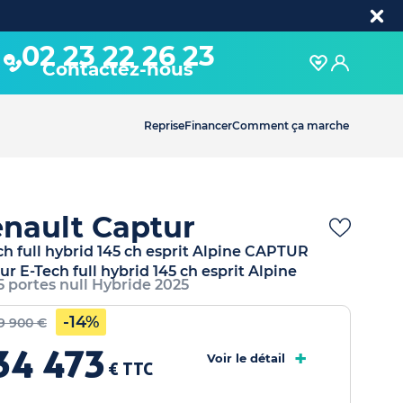
02 23 22 26 23
Contactez-nous
Reprise
Financer
Comment ça marche
nault Captur
ch full hybrid 145 ch esprit Alpine CAPTUR
ur E-Tech full hybrid 145 ch esprit Alpine
 5 portes null Hybride 2025
-14%
9 900 €
34 473
+
Voir le détail
€ TTC