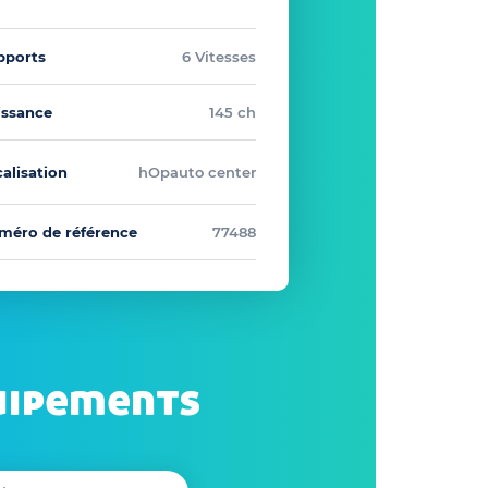
pports
6 Vitesses
issance
145 ch
alisation
hOpauto center
méro de référence
77488
uipements