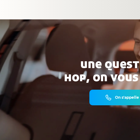
une quest
hop, on vous
On s'appelle