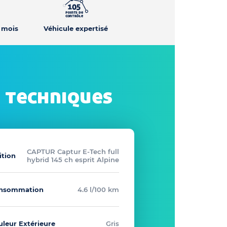
2 mois
Véhicule expertisé
 techniques
CAPTUR Captur E-Tech full
ition
hybrid 145 ch esprit Alpine
nsommation
4.6 l/100 km
uleur Extérieure
Gris