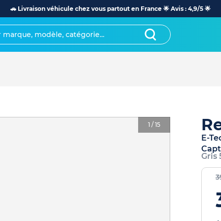
🚗 Livraison véhicule chez vous partout en France 🌟 Avis : 4,9/5 🌟
Re
1
/
15
E-Te
Capt
Gris
3