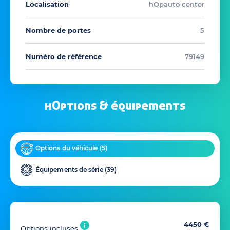
Localisation
hOpauto center
Nombre de portes
5
Numéro de référence
79149
hOptions & équipements
Options du véhicule (
5
)
Équipements de série (
39
)
4450 €
Options incluses