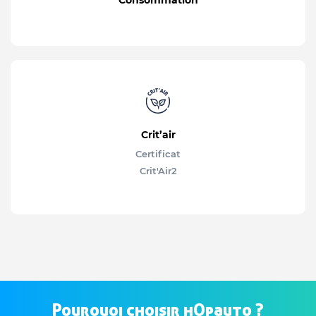
Consommation
Crit’air
Certificat
Crit'Air
2
Pourquoi choisir hOpauto ?