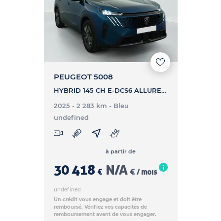
PEUGEOT 5008
HYBRID 145 CH E-DCS6 ALLURE - 5008 HYBRID 145 CH E-DCS6 ALLURE
2025 - 2 283 km
- Bleu
undefined
à partir de
30 418
N/A
€
€ / mois
undefined
Un crédit vous engage et doit être
remboursé. Vérifiez vos capacités de
remboursement avant de vous engager.