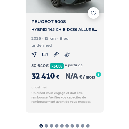
PEUGEOT 5008
HYBRID 145 CH E-DCS6 ALLURE - 5008 HYBRID 145 CH E-DCS6 ALLURE
2026 - 15 km
- Bleu
undefined
50 640
€
à partir de
-36%
32 410
N/A
€
€ / mois
undefined
Un crédit vous engage et doit être
remboursé. Vérifiez vos capacités de
remboursement avant de vous engager.