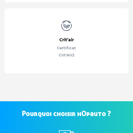
Crit’air
Certificat
Crit'Air
2
Pourquoi choisir hOpauto ?