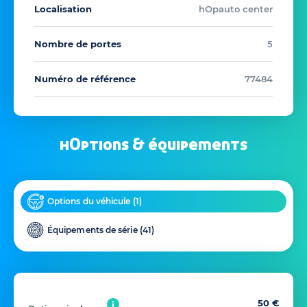
Localisation
hOpauto center
Nombre de portes
5
Numéro de référence
77484
hOptions & équipements
Options du véhicule (
1
)
Équipements de série (
41
)
50 €