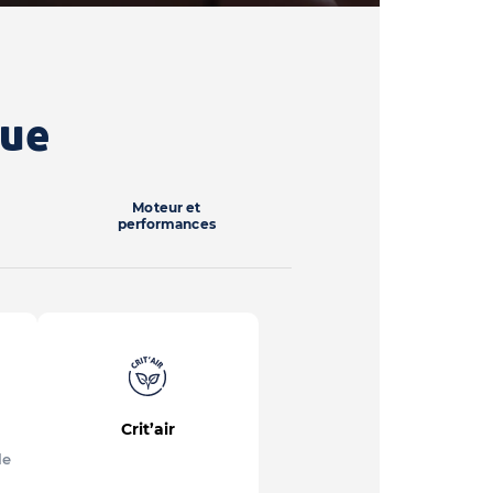
que
Moteur et
performances
Crit’air
le