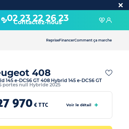
02 23 22 26 23
Contactez-nous
Reprise
Financer
Comment ça marche
ugeot 408
id 145 e-DCS6 GT 408 Hybrid 145 e-DCS6 GT
 5 portes null Hybride 2025
27 970
+
€ TTC
Voir le détail