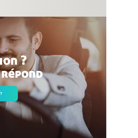
ion ?
 répond
 ?