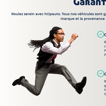
Garant
Roulez serein avec hOpauto. Tous nos véhicules sont 
marque et la provenance 
B
c
P
P
B
g
h
1