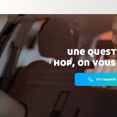
une quest
hop, on vous
On s'appelle