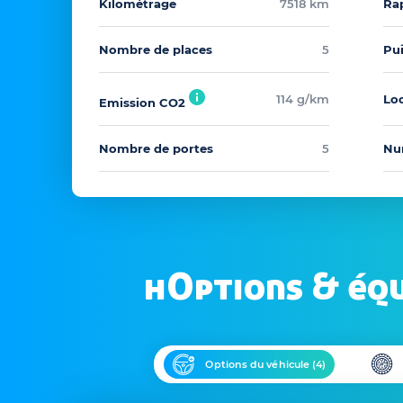
Kilométrage
7518 km
Ra
Nombre de places
5
Pu
114 g/km
Loc
Emission CO2
Nombre de portes
5
Nu
hOptions & éq
Options du véhicule (
4
)