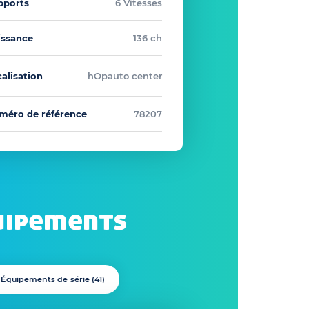
pports
6 Vitesses
issance
136 ch
alisation
hOpauto center
méro de référence
78207
uipements
Équipements de série (
41
)