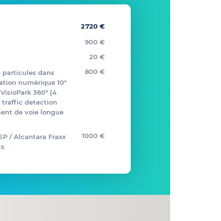
2720 €
900 €
20 €
800 €
e particules dans
tation numérique 10"
 VisioPark 360° (4
traffic detection
ment de voie longue
1000 €
TEP / Alcantara Fraxx
ts