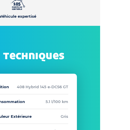
Véhicule expertisé
 techniques
ition
408 Hybrid 145 e-DCS6 GT
nsommation
5.1 l/100 km
uleur Extérieure
Gris