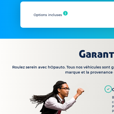
Options incluses
Garant
Roulez serein avec hOpauto. Tous nos véhicules sont 
marque et la provenance 
B
c
P
P