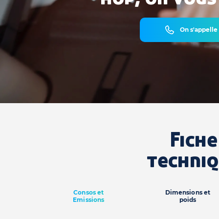
On s'appelle
Fiche
techni
Consos et
Dimensions et
Emissions
poids