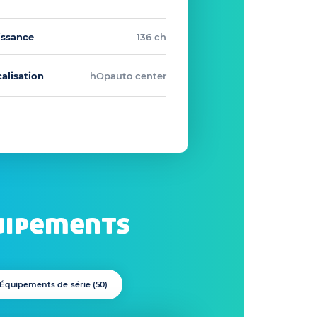
issance
136 ch
alisation
hOpauto center
uipements
Équipements de série (
50
)