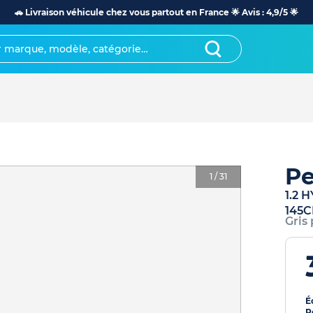
🚗 Livraison véhicule chez vous partout en France 🌟 Avis : 4,9/5 🌟
Pe
1
/
31
1.2 
145C
Gris
É
P