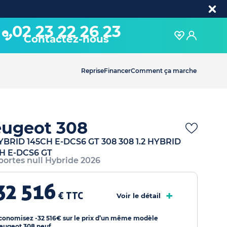
02 23 22 26 23
Contactez-nous
Reprise
Financer
Comment ça marche
ugeot 308
HYBRID 145CH E-DCS6 GT 308 308 1.2 HYBRID
H E-DCS6 GT
 portes null Hybride 2026
32 516
+
€ TTC
Voir le détail
conomisez -32 516€ sur le prix d’un même modèle
eugeot 308 neuf