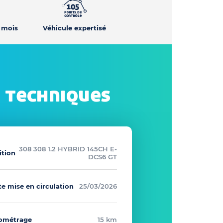
2 mois
Véhicule expertisé
 techniques
308 308 1.2 HYBRID 145CH E-
ition
DCS6 GT
e mise en circulation
25/03/2026
lométrage
15 km