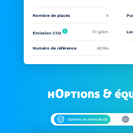
Nombre de places
5
Pu
111 g/km
Loc
Emission CO2
Numéro de référence
80164
hOptions & éq
Options du véhicule (
0
)