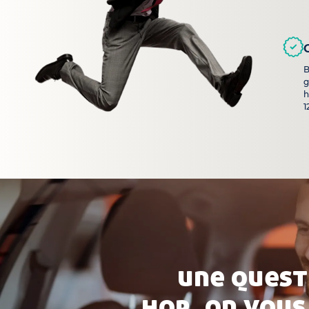
B
g
h
1
une quest
hop, on vous