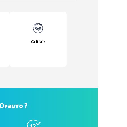
Crit’air
hOpauto ?