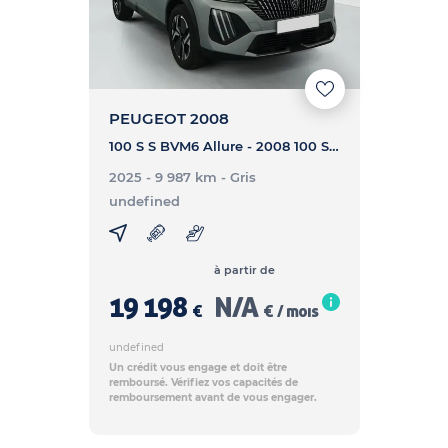
PEUGEOT 2008
100 S S BVM6 Allure - 2008 100 S S BVM6 Allure
2025 - 9 987 km
- Gris
undefined
à partir de
19 198
N/A
€
€ / mois
undefined
Un crédit vous engage et doit être
remboursé. Vérifiez vos capacités de
remboursement avant de vous engager.