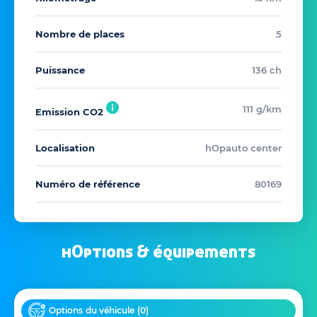
Nombre de places
5
Puissance
136 ch
111 g/km
Emission CO2
Localisation
hOpauto center
Numéro de référence
80169
hOptions & équipements
Options du véhicule (
0
)