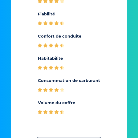
Fiabilité
Rappo
Confort de conduite
Conf
Habitabilité
Cons
Consommation de carburant
carb
Volume du coffre