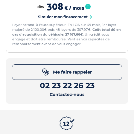
308
dès
€ / mois
Simuler mon financement
Loyer arrondi à l'euro supérieur. En LOA sur 49 mois, 1er loyer
majoré de 2 100,00€ puis 48 loyers de 307,97€.
Coût total dû en
cas d'acquisition du véhicule: 27 167,66€
, Un crédit vous
engage et doit être remboursé. Vérifiez vos capacités de
remboursement avant de vous engager.
Me faire rappeler
02 23 22 26 23
Contactez-nous