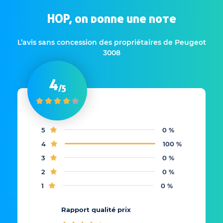
HOP, on donne une note
L’avis sans concession des propriétaires de Peugeot
3008
4
/5
5
0 %
4
100 %
3
0 %
2
0 %
1
0 %
Rapport qualité prix