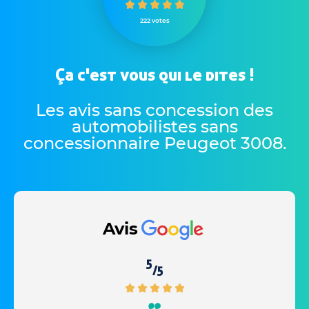
222 votes
Ça c'est vous qui le dites !
Les avis sans concession des
automobilistes sans
concessionnaire Peugeot 3008
.
Avis
5
/5