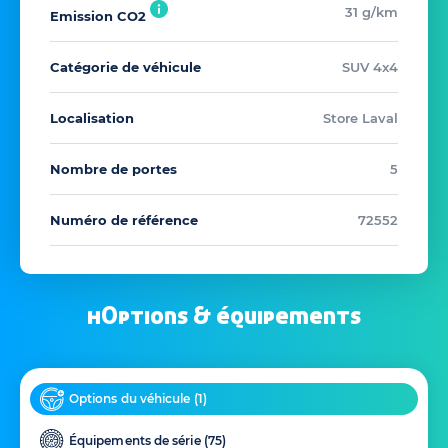
31 g/km
Emission CO2
Catégorie de véhicule
SUV 4x4
Localisation
Store Laval
Nombre de portes
5
Numéro de référence
72552
hOptions & équipements
Options du véhicule (
1
)
Équipements de série (
75
)