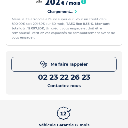
202
dès
€ / mois
Chargement...
Mensualité arrondie à l'euro supérieur. Pour un crédit de 9
890,00€ soit 201,62€ sur 60 mois,
TAEG fixe 8.55 %. Montant
total dû : 12 097,20€
, Un crédit vous engage et doit être
remboursé. Vérifiez vos capacités de remboursement avant de
vous engager.
Me faire rappeler
02 23 22 26 23
Contactez-nous
Véhicule Garantie 12 mois