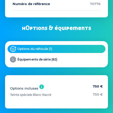
Numéro de référence
70776
hOptions & équipements
Options du véhicule (
1
)
Équipements de série (
82
)
750 €
Options incluses
750 €
Teinte spéciale Blanc Nacré