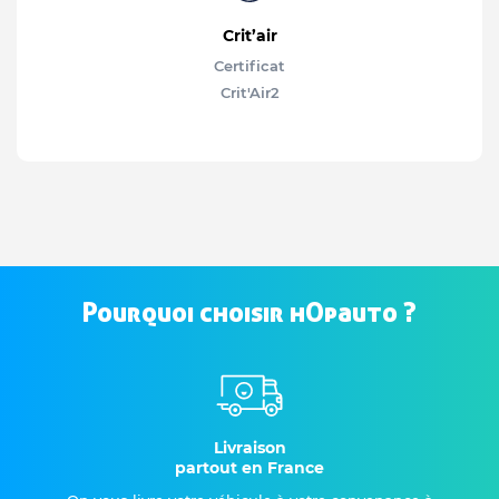
Crit’air
Certificat
Crit'Air
2
Pourquoi choisir hOpauto ?
Livraison
partout en France