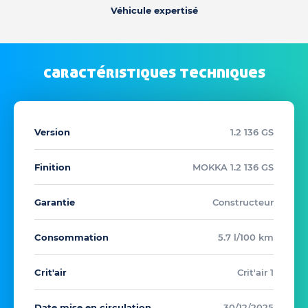
Véhicule expertisé
caractéristiques techniques
Version
1.2 136 GS
Finition
MOKKA 1.2 136 GS
Garantie
Constructeur
Consommation
5.7 l/100 km
Crit'air
Crit'air 1
Date mise en circulation
30/12/2025