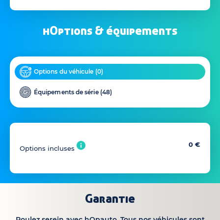
hOptions & équipements
Options du véhicule (
0
)
Équipements de série (
48
)
0 €
Options incluses
Garantie
Roulez serein avec hOpauto. Tous nos véhicules sont