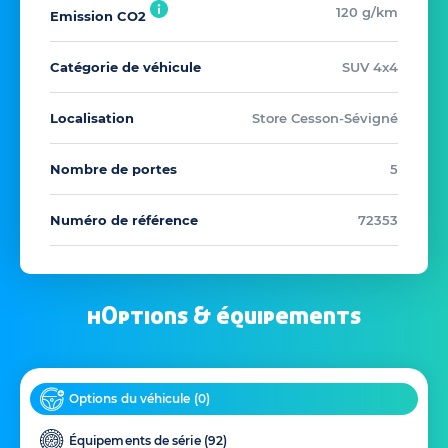
120 g/km
Emission CO2
Catégorie de véhicule
SUV 4x4
Localisation
Store Cesson-Sévigné
Nombre de portes
5
Numéro de référence
72353
hOptions & équipements
Options du véhicule (
0
)
Équipements de série (
92
)