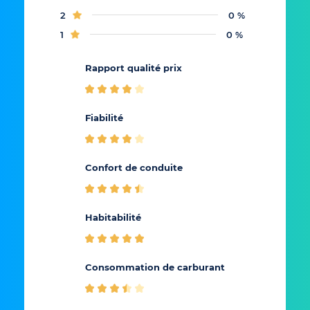
2
0 %
1
0 %
Rapport qualité prix
Fiabilité
Rappo
Confort de conduite
Conf
Habitabilité
Cons
Consommation de carburant
carb