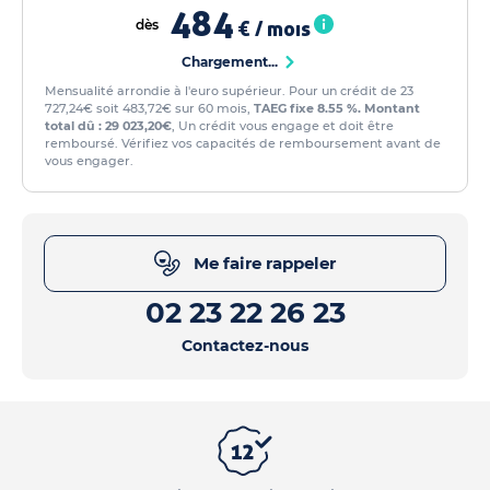
484
dès
€ / mois
Chargement...
Mensualité arrondie à l'euro supérieur. Pour un crédit de 23
727,24€ soit 483,72€ sur 60 mois,
TAEG fixe 8.55 %. Montant
total dû : 29 023,20€
, Un crédit vous engage et doit être
remboursé. Vérifiez vos capacités de remboursement avant de
vous engager.
Me faire rappeler
02 23 22 26 23
Contactez-nous