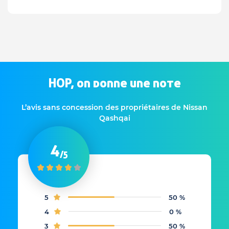
HOP, on donne une note
L’avis sans concession des propriétaires de Nissan
Qashqai
4
/5
5
50 %
4
0 %
3
50 %