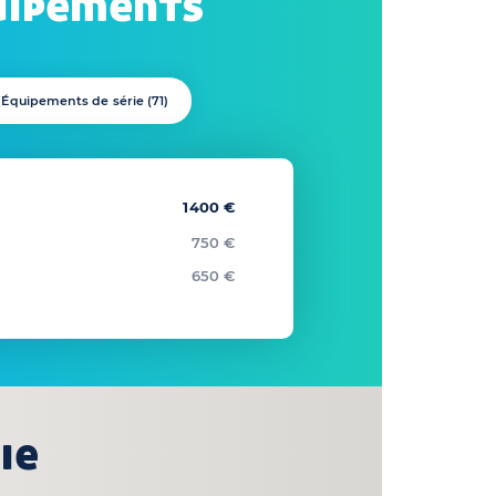
uipements
Équipements de série (
71
)
1400 €
750 €
650 €
ie