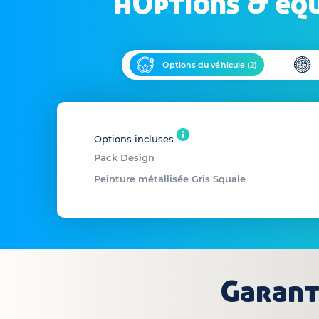
hOptions & éq
Options du véhicule (
2
)
Options incluses
Pack Design
Peinture métallisée Gris Squale
Garant