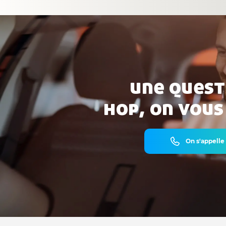
une quest
hop, on vous
On s'appelle