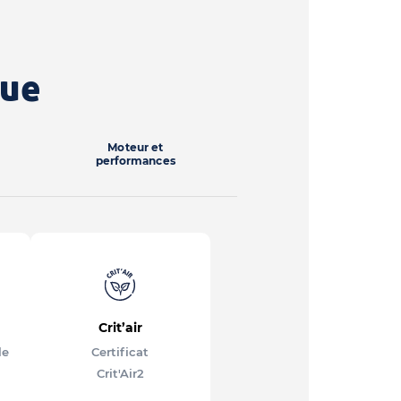
que
Moteur et
performances
Crit’air
le
Certificat
Crit'Air
2