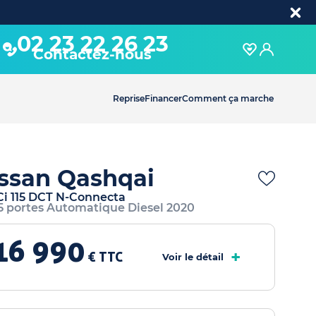
02 23 22 26 23
Contactez-nous
Reprise
Financer
Comment ça marche
ssan Qashqai
dCi 115 DCT N-Connecta
 5 portes Automatique Diesel 2020
16 990
+
€ TTC
Voir le détail