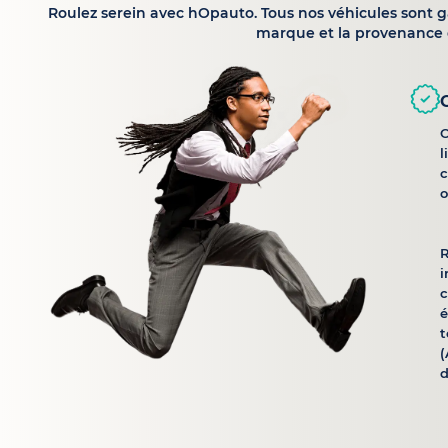
Roulez serein avec hOpauto. Tous nos véhicules sont 
marque et la provenance 
C
l
c
o
R
i
é
t
(
d