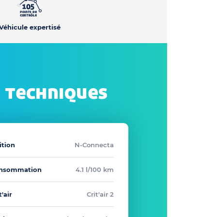
Véhicule expertisé
 techniques
ition
N-Connecta
nsommation
4.1 l/100 km
t'air
Crit'air 2