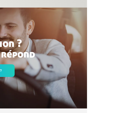
ion ?
 répond
 ?