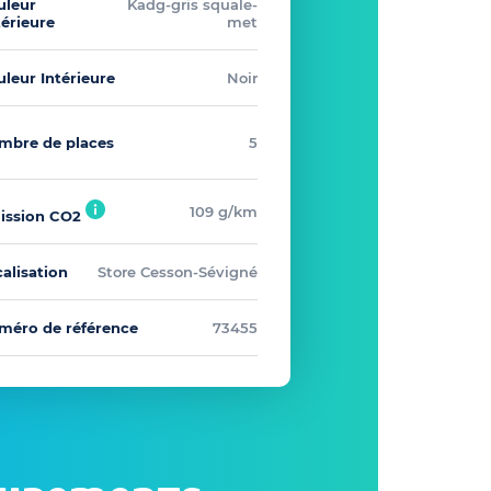
uleur
Kadg-gris squale-
térieure
met
leur Intérieure
Noir
mbre de places
5
109 g/km
ission CO2
alisation
Store Cesson-Sévigné
méro de référence
73455