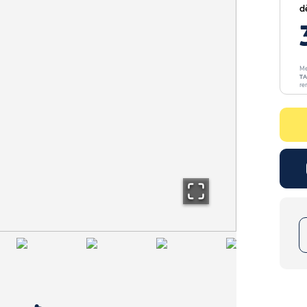
d
Me
TA
re