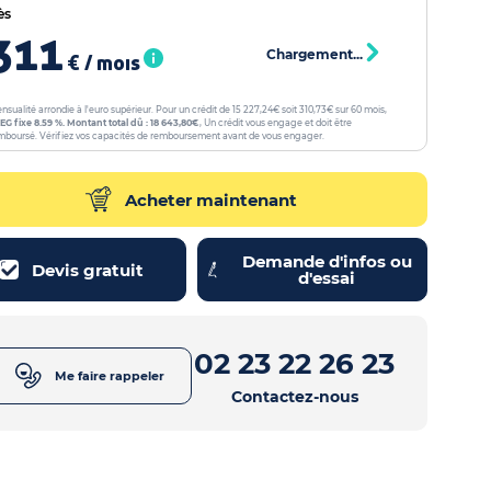
ès
311
Chargement...
€ / mois
nsualité arrondie à l'euro supérieur. Pour un crédit de 15 227,24€ soit 310,73€ sur 60 mois,
EG fixe 8.59 %. Montant total dû : 18 643,80€
, Un crédit vous engage et doit être
mboursé. Vérifiez vos capacités de remboursement avant de vous engager.
Acheter maintenant
Demande d'infos ou
Devis gratuit
d'essai
02 23 22 26 23
Me faire rappeler
Contactez-nous