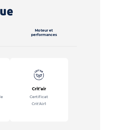
que
Moteur et
performances
Crit’air
le
Certificat
Crit'Air
1