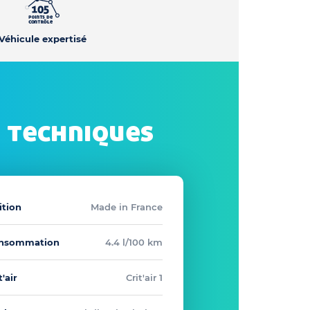
Véhicule expertisé
 techniques
ition
Made in France
nsommation
4.4 l/100 km
t'air
Crit'air 1