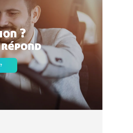
ion ?
 répond
 ?