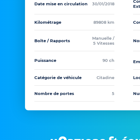
Co
Date mise en circulation
30/01/2018
Ex
Kilométrage
89808 km
Cou
Manuelle /
Boîte / Rapports
No
5 Vitesses
Puissance
90 ch
Em
Catégorie de véhicule
Citadine
Loc
Nombre de portes
5
Nu