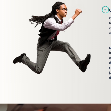
C
l
c
o
R
i
é
t
(
d