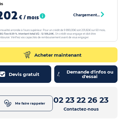
ès
202
Chargement...
€ / mois
nsualité arrondie à l'euro supérieur. Pour un crédit de 9 890,00€ soit 201,82€ sur 60 mois,
EG fixe 8.59 %. Montant total dû : 12 109,20€
, Un crédit vous engage et doit être
mboursé. Vérifiez vos capacités de remboursement avant de vous engager.
Acheter maintenant
Demande d'infos ou
Devis gratuit
d'essai
02 23 22 26 23
Me faire rappeler
Contactez-nous