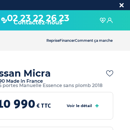
02 23 22 26 23
Contactez-nous
Reprise
Financer
Comment ça marche
ssan Micra
 90 Made in France
 5 portes Manuelle Essence sans plomb 2018
10 990
+
€ TTC
Voir le détail