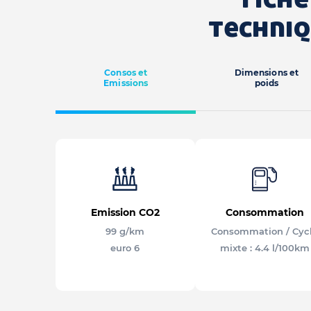
techni
Consos et
Dimensions et
Emissions
poids
Emission CO2
Consommation
99 g/km
Consommation / Cyc
euro 6
mixte : 4.4 l/100km