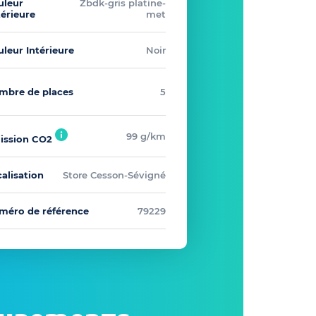
uleur
Zbdk-gris platine-
térieure
met
leur Intérieure
Noir
mbre de places
5
99 g/km
ission CO2
alisation
Store Cesson-Sévigné
méro de référence
79229