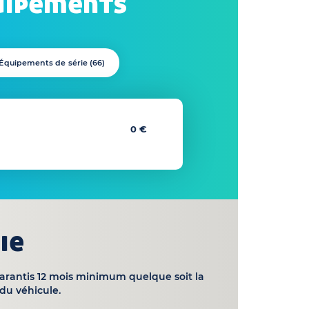
uipements
Équipements de série (
66
)
0 €
ie
garantis 12 mois minimum quelque soit la
du véhicule.