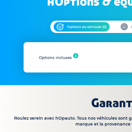
hOptions & éq
Options du véhicule (
0
)
Options incluses
Garant
Roulez serein avec hOpauto. Tous nos véhicules sont 
marque et la provenance 