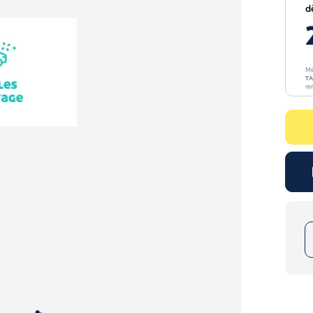
d
Me
TA
re