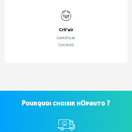
Crit’air
Certificat
Crit'Air
0
Pourquoi choisir hOpauto ?