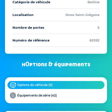
Catégorie de véhicule
Berline
Localisation
Store Saint-Grégoire
Nombre de portes
5
Numéro de référence
62592
hOptions & équipements
Options du véhicule (
0
)
Équipements de série (
42
)