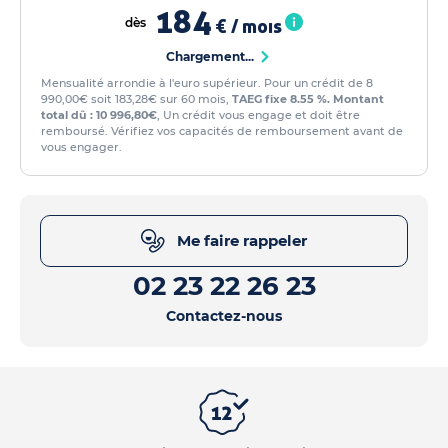
184
dès
€ / mois
Chargement...
Mensualité arrondie à l'euro supérieur. Pour un crédit de 8
990,00€ soit 183,28€ sur 60 mois,
TAEG fixe 8.55 %. Montant
total dû : 10 996,80€
, Un crédit vous engage et doit être
remboursé. Vérifiez vos capacités de remboursement avant de
vous engager.
Me faire rappeler
02 23 22 26 23
Contactez-nous