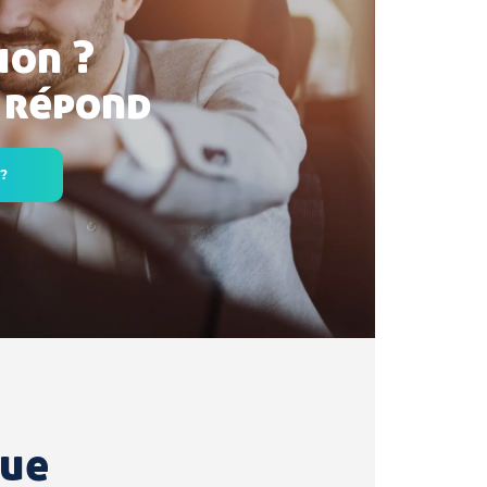
ion ?
 répond
 ?
que