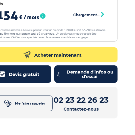
ès
154
Chargement...
€ / mois
nsualité arrondie à l'euro supérieur. Pour un crédit de 5 990,00€ soit 153,29€ sur 48 mois,
EG fixe 10.99 %. Montant total dû : 7 357,92€
, Un crédit vous engage et doit être
mboursé. Vérifiez vos capacités de remboursement avant de vous engager.
Acheter maintenant
Demande d'infos ou
Devis gratuit
d'essai
02 23 22 26 23
Me faire rappeler
Contactez-nous