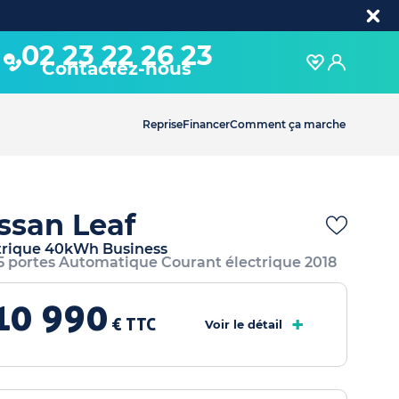
02 23 22 26 23
Contactez-nous
Reprise
Financer
Comment ça marche
ssan Leaf
trique 40kWh Business
 5 portes Automatique Courant électrique 2018
10 990
+
€ TTC
Voir le détail