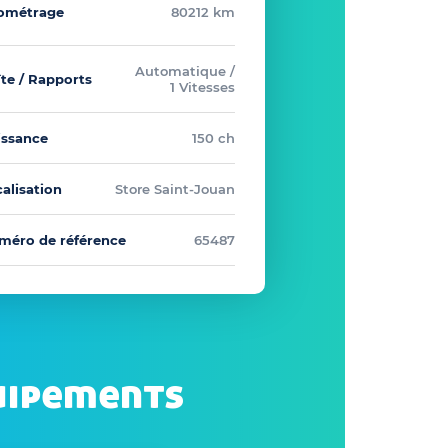
lométrage
80212 km
Automatique /
te / Rapports
1 Vitesses
issance
150 ch
alisation
Store Saint-Jouan
méro de référence
65487
uipements