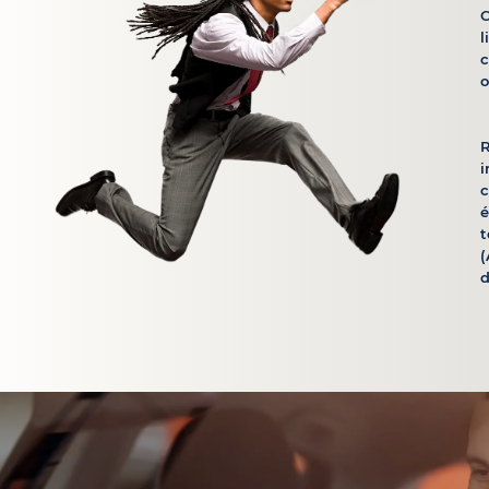
C
l
c
o
R
i
é
t
(
d