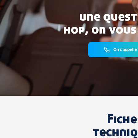
une quest
hop, on vous
On s'appelle
Fiche
techni