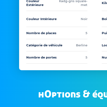
Couleur
Kadg-gris squale-
Ki
Extérieure
met
Couleur Intérieure
Noir
Boî
Nombre de places
5
Pu
Catégorie de véhicule
Berline
Loc
Nombre de portes
5
Nu
hOptions & éq