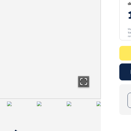
d
Me
TA
re