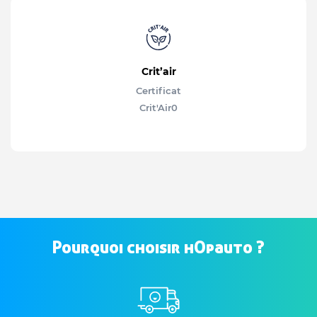
Crit’air
Certificat
Crit'Air
0
Pourquoi choisir hOpauto ?