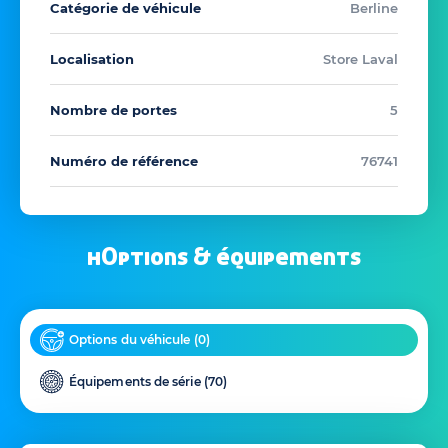
Catégorie de véhicule
Berline
Localisation
Store Laval
Nombre de portes
5
Numéro de référence
76741
hOptions & équipements
Options du véhicule (
0
)
Équipements de série (
70
)