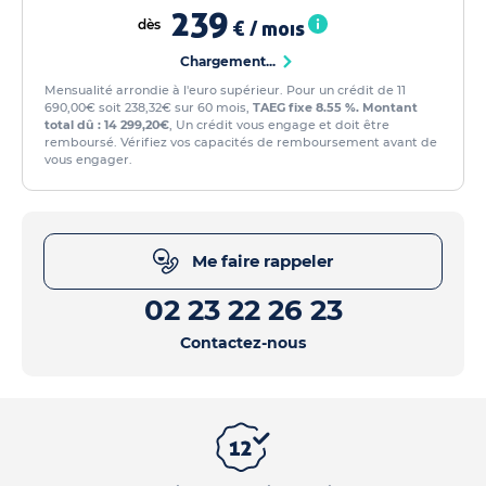
239
dès
€ / mois
Chargement...
Mensualité arrondie à l'euro supérieur. Pour un crédit de 11
690,00€ soit 238,32€ sur 60 mois,
TAEG fixe 8.55 %. Montant
total dû : 14 299,20€
, Un crédit vous engage et doit être
remboursé. Vérifiez vos capacités de remboursement avant de
vous engager.
Me faire rappeler
02 23 22 26 23
Contactez-nous