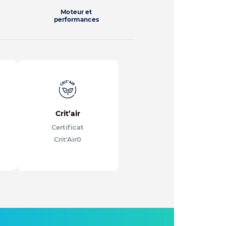
Moteur et
performances
Crit’air
Certificat
Crit'Air
0