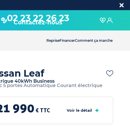
02 23 22 26 23
Contactez-nous
Reprise
Financer
Comment ça marche
ssan Leaf
trique 40kWh Business
c 5 portes Automatique Courant électrique
21 990
+
€ TTC
Voir le détail