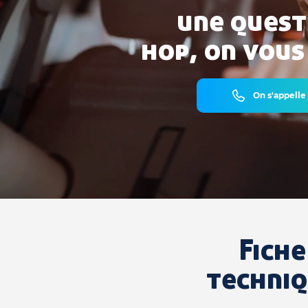
une quest
hop, on vous
On s'appelle
Fiche
techni