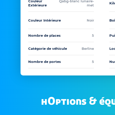
Couleur
Qabg-blanc lunaire-
Ki
Extérieure
met
Couleur Intérieure
Noir
Boî
Nombre de places
5
Pu
Catégorie de véhicule
Berline
Loc
Nombre de portes
5
Nu
hOptions & éq