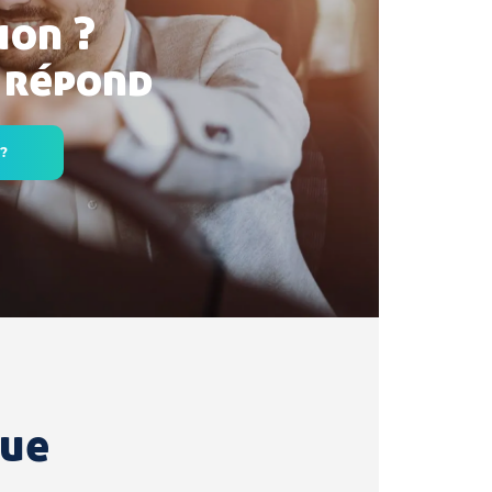
ion ?
 répond
 ?
que