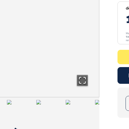
d
Me
TA
re