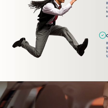
B
c
N
e
B
g
h
1