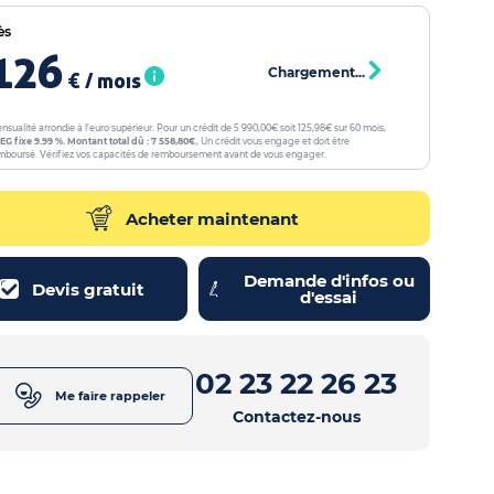
ès
126
Chargement...
€ / mois
nsualité arrondie à l'euro supérieur. Pour un crédit de 5 990,00€ soit 125,98€ sur 60 mois,
EG fixe 9.99 %. Montant total dû : 7 558,80€
, Un crédit vous engage et doit être
mboursé. Vérifiez vos capacités de remboursement avant de vous engager.
Acheter maintenant
Demande d'infos ou
Devis gratuit
d'essai
02 23 22 26 23
Me faire rappeler
Contactez-nous