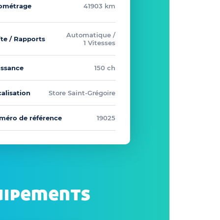
lométrage
41903 km
Automatique /
te / Rapports
1 Vitesses
issance
150 ch
alisation
Store Saint-Grégoire
méro de référence
19025
uipements