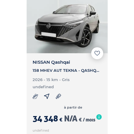
NISSAN Qashqai
158 MHEV AUT TEKNA - QASHQAI 158 MHEV AUT TEKNA
2026 - 15 km
- Gris
undefined
à partir de
34 348
N/A
€
€ / mois
undefined