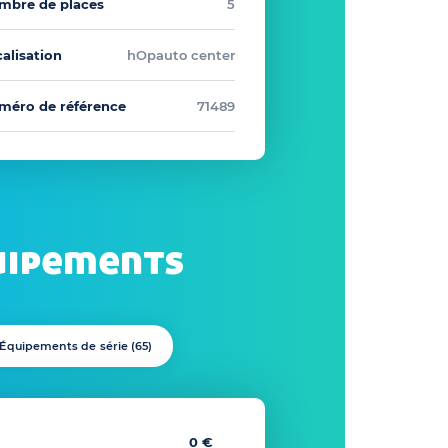
mbre de places
5
alisation
hOpauto center
méro de référence
71489
uipements
Équipements de série (
65
)
0 €