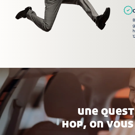
B
g
h
1
une quest
hop, on vous