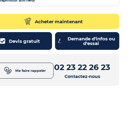
eapmotor B10 neuf
Acheter maintenant
Demande d'infos ou
Devis gratuit
d'essai
02 23 22 26 23
Me faire rappeler
Contactez-nous