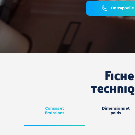
On s'appelle
Fiche
techni
Consos et
Dimensions et
Emissions
poids