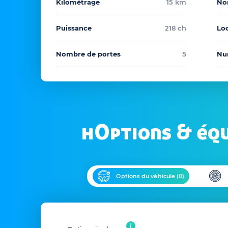
Kilométrage
15 km
No
Puissance
218 ch
Loc
Nombre de portes
5
Nu
hOptions & éq
Options du véhicule (
0
)