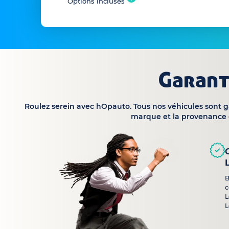
Options incluses
Garant
Roulez serein avec hOpauto. Tous nos véhicules sont 
marque et la provenance 
B
c
L
L