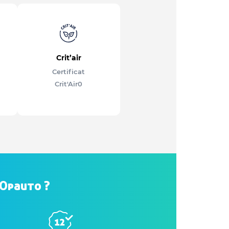
Crit’air
Certificat
Crit'Air
0
hOpauto ?