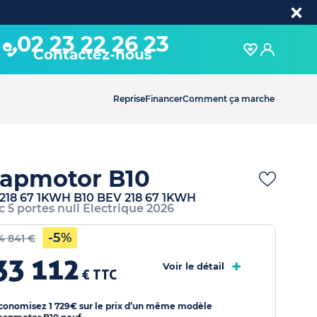
02 23 22 26 23
Contactez-nous
Reprise
Financer
Comment ça marche
apmotor B10
218 67 1KWH B10 BEV 218 67 1KWH
c 5 portes null Electrique 2026
-5%
4 841 €
33 112
+
Voir le détail
€ TTC
conomisez 1 729€ sur le prix d’un même modèle