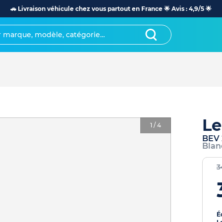
🚗 Livraison véhicule chez vous partout en France 🌟 Avis : 4,9/5 🌟
Le
1
/
4
BEV 
Blan
3
É