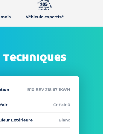
2 mois
Véhicule expertisé
 techniques
ition
B10 BEV 218 67 1KWH
t'air
Crit'air 0
uleur Extérieure
Blanc