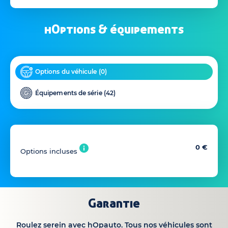
hOptions & équipements
Options du véhicule (
0
)
Équipements de série (
42
)
0 €
Options incluses
Garantie
Roulez serein avec hOpauto. Tous nos véhicules sont