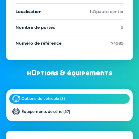
Localisation
hOpauto center
Nombre de portes
5
Numéro de référence
74989
hOptions & équipements
Options du véhicule (
3
)
Équipements de série (
57
)