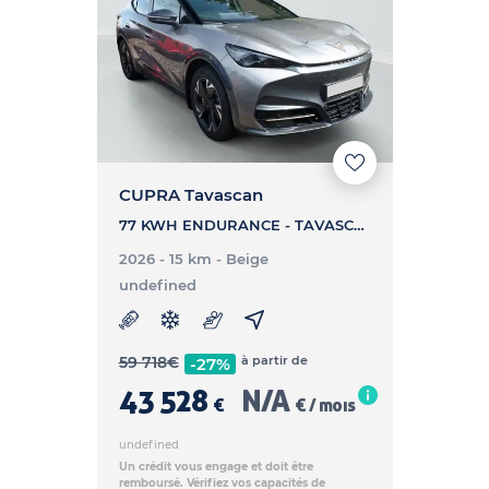
CUPRA Tavascan
77 KWH ENDURANCE - TAVASCAN 77 KWH ENDURANCE
2026 - 15 km
- Beige
undefined
59 718
€
à partir de
-27%
43 528
N/A
€
€ / mois
undefined
Un crédit vous engage et doit être
remboursé. Vérifiez vos capacités de