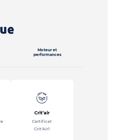
que
Moteur et
performances
Crit’air
le
Certificat
Crit'Air
1