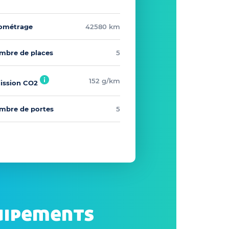
lométrage
42580 km
mbre de places
5
152 g/km
ission CO2
mbre de portes
5
uipements