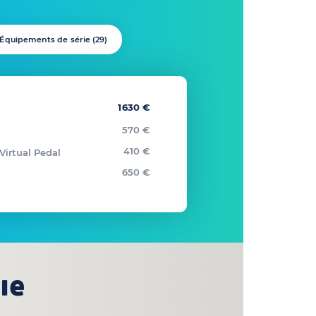
Équipements de série (
29
)
1630 €
570 €
410 €
Virtual Pedal
650 €
ie