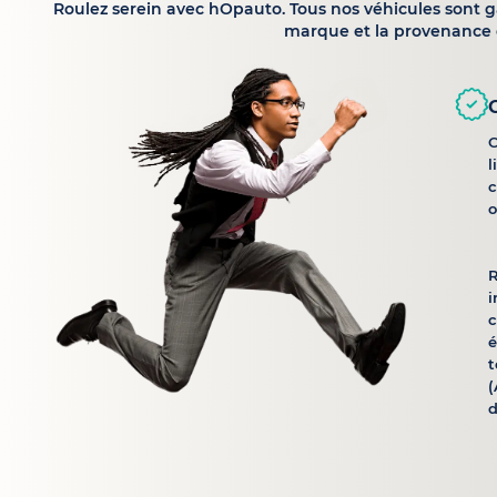
Roulez serein avec hOpauto. Tous nos véhicules sont 
marque et la provenance 
C
l
c
o
R
i
é
t
(
d