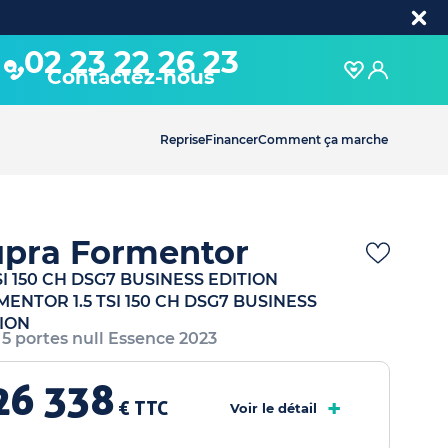
02 23 22 26 23
Contactez-nous
Reprise
Financer
Comment ça marche
pra Formentor
TSI 150 CH DSG7 BUSINESS EDITION
ENTOR 1.5 TSI 150 CH DSG7 BUSINESS
ION
 5 portes null Essence 2023
26 338
+
€ TTC
Voir le détail