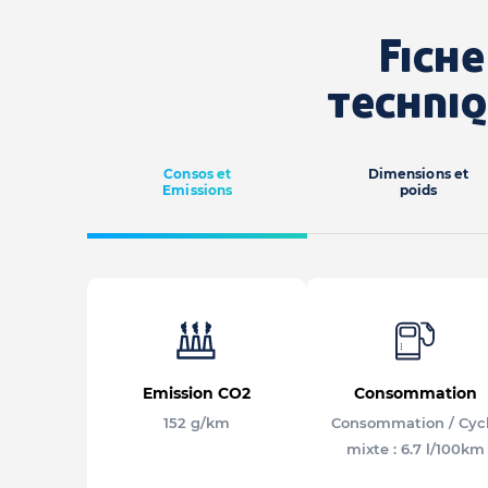
Fiche
techni
Consos et
Dimensions et
Emissions
poids
Emission CO2
Consommation
152 g/km
Consommation / Cyc
mixte : 6.7 l/100km