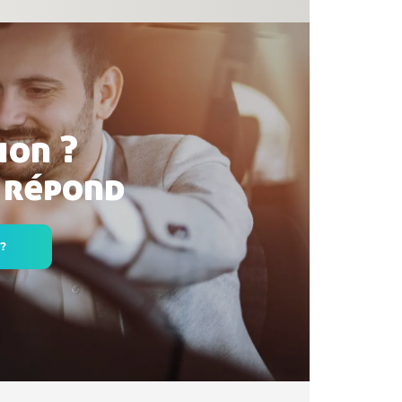
ion ?
 répond
 ?