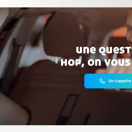
une quest
hop, on vous
On s'appelle