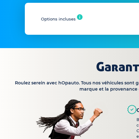
Options incluses
Garant
Roulez serein avec hOpauto. Tous nos véhicules sont 
marque et la provenance 
B
c
C
e