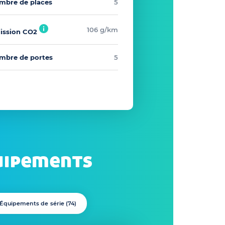
mbre de places
5
106 g/km
ission CO2
mbre de portes
5
uipements
Équipements de série (
74
)