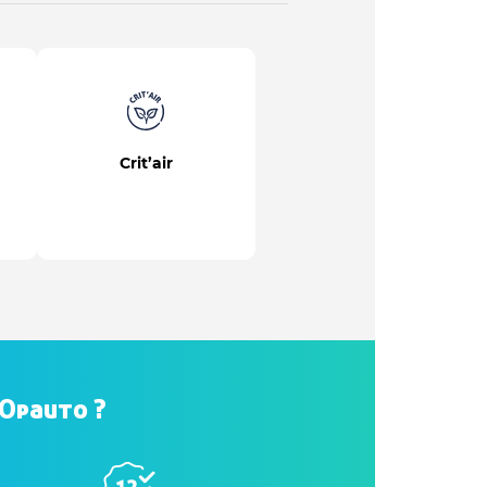
Crit’air
hOpauto ?