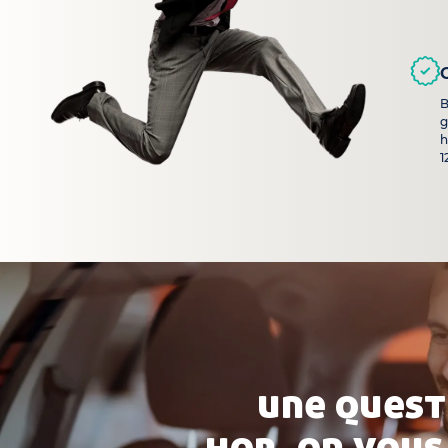
B
g
h
1
une quest
hop, on vous