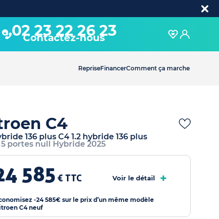
02 23 22 26 23
Contactez-nous
Reprise
Financer
Comment ça marche
troen C4
ybride 136 plus C4 1.2 hybride 136 plus
 5 portes null Hybride 2025
24 585
+
€ TTC
Voir le détail
conomisez -24 585€ sur le prix d’un même modèle
itroen C4 neuf