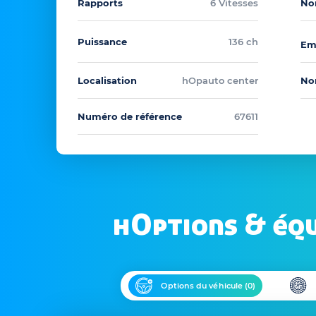
Rapports
6 Vitesses
No
Puissance
136 ch
Em
Localisation
hOpauto center
No
Numéro de référence
67611
hOptions & éq
Options du véhicule (
0
)