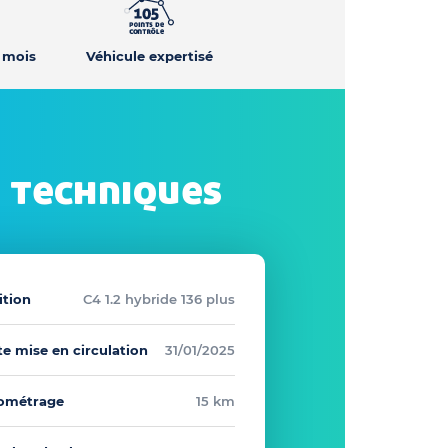
2 mois
Véhicule expertisé
 techniques
ition
C4 1.2 hybride 136 plus
e mise en circulation
31/01/2025
lométrage
15 km