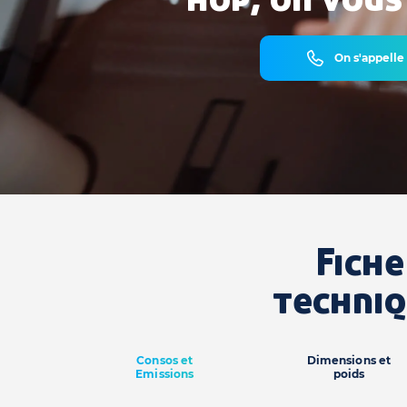
On s'appelle
Fiche
techni
Consos et
Dimensions et
Emissions
poids