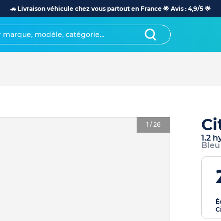
🚗 Livraison véhicule chez vous partout en France 🌟 Avis : 4,9/5 🌟
Ci
1
/
26
1.2 h
Bleu
É
C