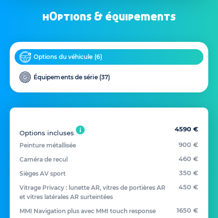
hOptions & équipements
Options du véhicule (
6
)
Équipements de série (
37
)
4590 €
Options incluses
900 €
Peinture métallisée
460 €
Caméra de recul
350 €
Sièges AV sport
450 €
Vitrage Privacy : lunette AR, vitres de portières AR
et vitres latérales AR surteintées
1650 €
MMI Navigation plus avec MMI touch response