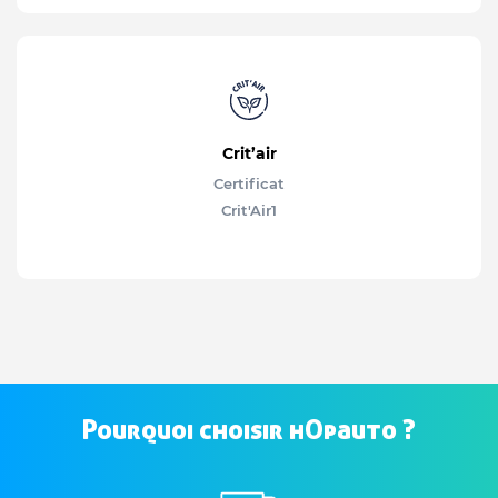
Crit’air
Certificat
Crit'Air
1
Pourquoi choisir hOpauto ?