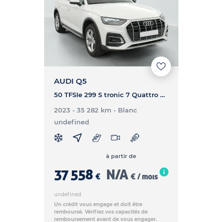
AUDI Q5
50 TFSIe 299 S tronic 7 Quattro Business Executive - Q5 50 TFSIe 299 S tronic 7 Quattro Business Executive
2023 - 35 282 km
- Blanc
undefined
à partir de
37 558
N/A
€
€ / mois
undefined
Un crédit vous engage et doit être
remboursé. Vérifiez vos capacités de
remboursement avant de vous engager.