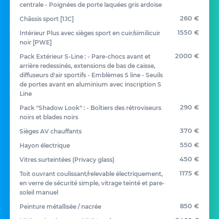
centrale - Poignées de porte laquées gris ardoise
260 €
Châssis sport [1JC]
1550 €
Intérieur Plus avec sièges sport en cuir/similicuir
noir [PWE]
2000 €
Pack Extérieur S-Line : - Pare-chocs avant et
arrière redessinés, extensions de bas de caisse,
diffuseurs d'air sportifs - Emblèmes S line - Seuils
de portes avant en aluminium avec inscription S
Line
290 €
Pack "Shadow Look" : - Boîtiers des rétroviseurs
noirs et blades noirs
370 €
Sièges AV chauffants
550 €
Hayon électrique
450 €
Vitres surteintées (Privacy glass)
1175 €
Toit ouvrant coulissant/relevable électriquement,
en verre de sécurité simple, vitrage teinté et pare-
soleil manuel
850 €
Peinture métallisée / nacrée