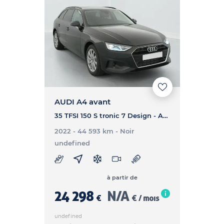
AUDI A4 avant
35 TFSI 150 S tronic 7 Design - A4 AVANT 35 TFSI 150 S tronic 7 Design
2022 - 44 593 km
- Noir
undefined
à partir de
24 298
N/A
€
€ / mois
undefined