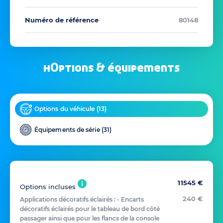
Numéro de référence
80148
hOptions & équipements
Options du véhicule (
13
)
Équipements de série (
31
)
11545 €
Options incluses
240 €
Applications décoratifs éclairés : - Encarts
décoratifs éclairés pour le tableau de bord côté
passager ainsi que pour les flancs de la console