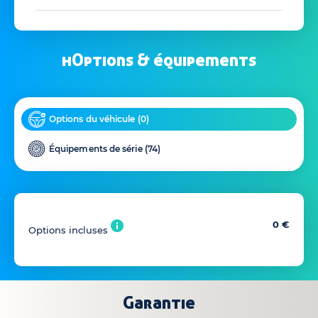
hOptions & équipements
Options du véhicule (
0
)
Équipements de série (
74
)
0 €
Options incluses
Garantie