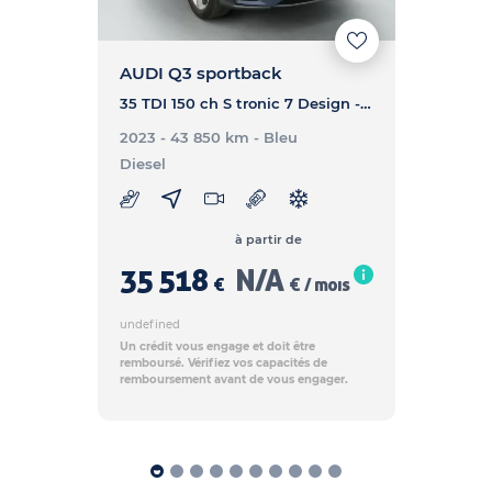
AUDI Q3 sportback
35 TDI 150 ch S tronic 7 Design - Q3 SPORTBACK 35 TDI 150 ch S tronic 7 Design
2023 - 43 850 km
- Bleu
Diesel
à partir de
35 518
N/A
€
€ / mois
undefined
Un crédit vous engage et doit être
remboursé. Vérifiez vos capacités de
remboursement avant de vous engager.