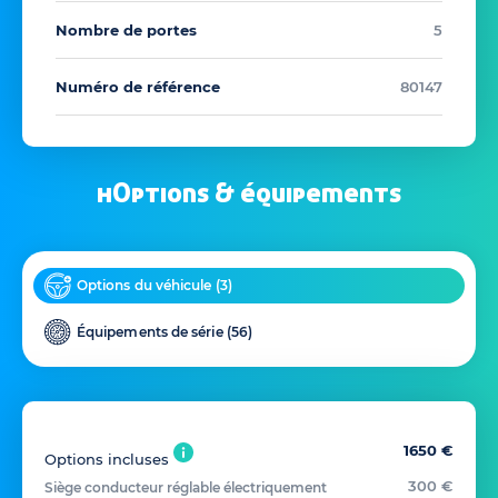
Nombre de portes
5
Numéro de référence
80147
hOptions & équipements
Options du véhicule (
3
)
Équipements de série (
56
)
1650 €
Options incluses
300 €
Siège conducteur réglable électriquement