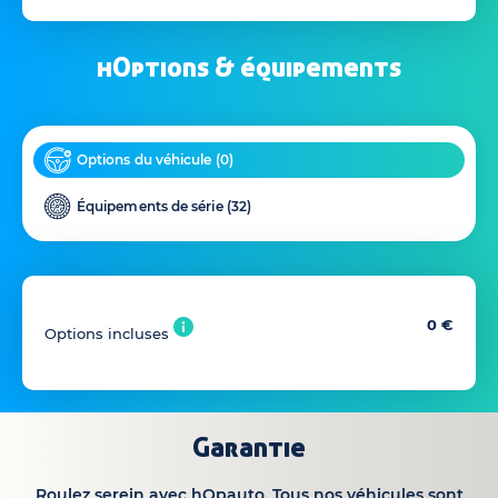
hOptions & équipements
Options du véhicule (
0
)
Équipements de série (
32
)
0 €
Options incluses
Garantie
Roulez serein avec hOpauto. Tous nos véhicules sont