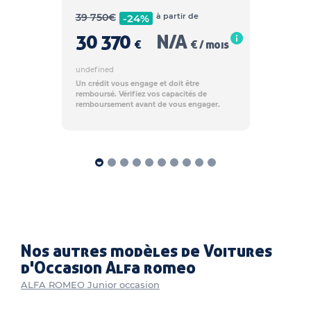
39 750
€
à partir de
-24%
30 370
N/A
€
€ / mois
undefined
Un crédit vous engage et doit être
remboursé. Vérifiez vos capacités de
remboursement avant de vous engager.
Nos autres modèles de Voitures
d'Occasion Alfa romeo
ALFA ROMEO Junior occasion