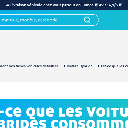
🚗 Livraison véhicule chez vous partout en France 🌟 Avis : 4,9/5 🌟
ent nos fiches véhicules détaillées
Voiture Hybride
Est-ce que les 
-ce que les voit
brides consomm