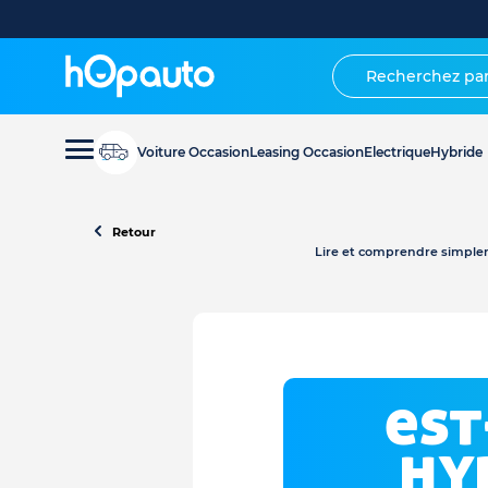
Voiture Occasion
Leasing Occasion
Electrique
Hybride
Retour
Lire et comprendre simplem
est
hy