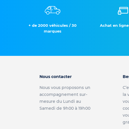
+ de 2000 véhicules / 30
Achat en ligne
marques
Nous contacter
Be
Nous vous proposons un
C’e
accompagnement sur-
la 
mesure du Lundi au
vou
Samedi de 9h00 à 19h00
co
vou
gra