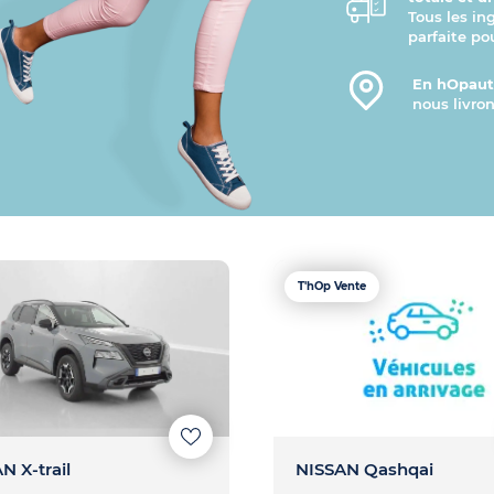
Tous les in
parfaite po
En hOpauto
nous livron
T'hOp Vente
N X-trail
NISSAN Qashqai