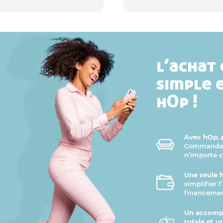
l’achat 
simple 
hOp !
Avec hOp, p
Commandez 
n’importe 
Une seule 
simplifier 
financemen
Un accomp
totale et u