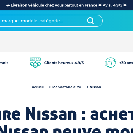
🚗 Livraison véhicule chez vous partout en France 🌟 Avis : 4,9/5 🌟
mois
Clients heureux 4.9/5
+30 ans
Accueil
Mandataire auto
Nissan
re Nissan : ache
Nissan neuve mo