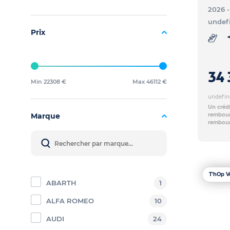
2026 
undef
Prix
34 
Min 22308 €
Max 46112 €
undefin
Un crédi
Marque
rembours
rembour
T'hOp V
ABARTH
1
ALFA ROMEO
10
AUDI
24