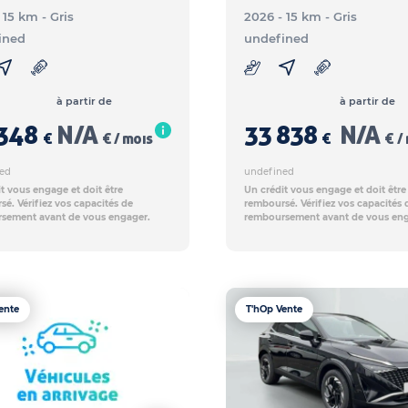
- 15 km
- Gris
2026 - 15 km
- Gris
ined
undefined
à partir de
à partir de
348
N/A
33 838
N/A
€
€ / mois
€
€ /
ed
undefined
t vous engage et doit être
Un crédit vous engage et doit être
é. Vérifiez vos capacités de
remboursé. Vérifiez vos capacités 
sement avant de vous engager.
remboursement avant de vous eng
ente
T'hOp Vente