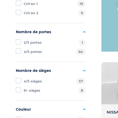
Crit'air 1
19
Crit'air 2
9
Nombre de portes
2/3 portes
1
4/5 portes
64
Nombre de sièges
4/5 sièges
57
6+ sièges
8
Couleur
NISSA