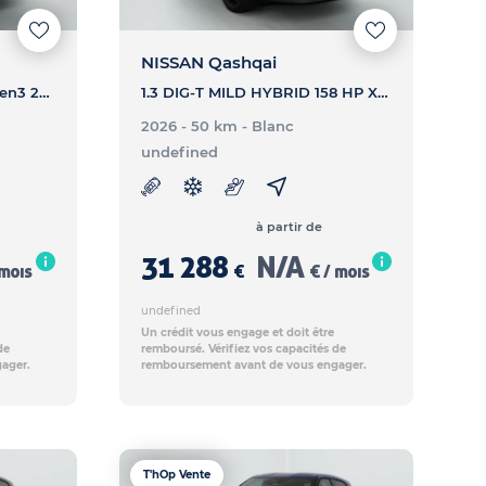
NISSAN Qashqai
Qashqai Hybrid e-Power Gen3 205 ch N-Connecta - QASHQAI Qashqai Hybrid e-Power Gen3 205 ch N-Connecta
1.3 DIG-T MILD HYBRID 158 HP X-TRONIC TEKNA - QASHQAI 1.3 DIG-T MILD HYBRID 158 HP X-TRONIC TEKNA
2026 - 50 km
- Blanc
undefined
à partir de
31 288
N/A
 mois
€
€ / mois
undefined
Un crédit vous engage et doit être
de
remboursé. Vérifiez vos capacités de
ager.
remboursement avant de vous engager.
T'hOp Vente