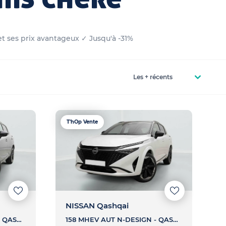
et ses prix avantageux ✓ Jusqu'à -31%
T'hOp Vente
NISSAN Qashqai
158 MHEV AUT N-DESIGN - QASHQAI 158 MHEV AUT N-DESIGN
158 MHEV AUT N-DESIGN - QASHQAI 158 MHEV AUT N-DESIGN