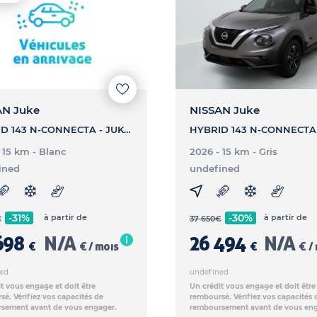
AN Juke
NISSAN Juke
HYBRID 143 N-CONNECTA - JUKE HYBRID 143 N-CONNECTA
- 15 km
- Blanc
2026 - 15 km
- Gris
ined
undefined
-31%
-30%
à partir de
à partir de
€
37 650
€
698
N/A
26 494
N/A
€
€ / mois
€
€ /
ed
undefined
t vous engage et doit être
Un crédit vous engage et doit être
é. Vérifiez vos capacités de
remboursé. Vérifiez vos capacités 
sement avant de vous engager.
remboursement avant de vous eng