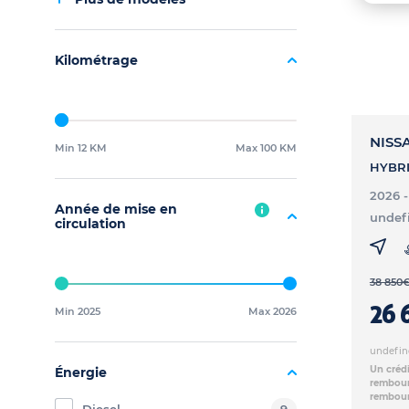
Kilométrage
NISS
Min 12 KM
Max 100 KM
2026 
Année de mise en
undef
circulation
38 850
26 
Min 2025
Max 2026
undefin
Un crédi
Énergie
rembours
rembour