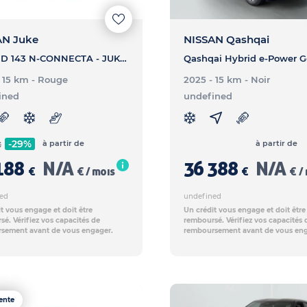
AN Juke
NISSAN Qashqai
HYBRID 143 N-CONNECTA - JUKE HYBRID 143 N-CONNECTA
- 15 km
- Rouge
2025 - 15 km
- Noir
ined
undefined
-29%
à partir de
à partir de
€
188
N/A
36 388
N/A
€
€ / mois
€
€ /
ed
undefined
t vous engage et doit être
Un crédit vous engage et doit être
é. Vérifiez vos capacités de
remboursé. Vérifiez vos capacités 
sement avant de vous engager.
remboursement avant de vous eng
ente