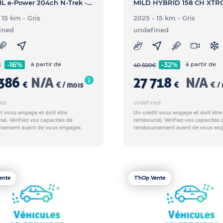
X-TRAIL e-Power 204ch N-Trek - X-TRAIL X-TRAIL e-Power 204ch N-Trek
- 15 km
- Gris
2025 - 15 km
- Gris
ined
undefined
-16%
-32%
à partir de
à partir de
€
40 500
€
386
N/A
27 718
N/A
€
€ / mois
€
€ /
ed
undefined
t vous engage et doit être
Un crédit vous engage et doit être
é. Vérifiez vos capacités de
remboursé. Vérifiez vos capacités 
sement avant de vous engager.
remboursement avant de vous eng
ente
T'hOp Vente