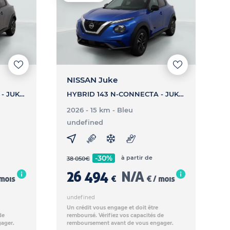
NISSAN Juke
HYBRID 143 N-CONNECTA - JUKE HYBRID 143 N-CONNECTA
HYBRID 143 N-CONNECTA - JUKE HYBRID 143 N-CONNECTA
2026 - 15 km
- Bleu
undefined
-30%
à partir de
38 050
€
26 494
N/A
 mois
€
€ / mois
undefined
Un crédit vous engage et doit être
de
remboursé. Vérifiez vos capacités de
ager.
remboursement avant de vous engager.