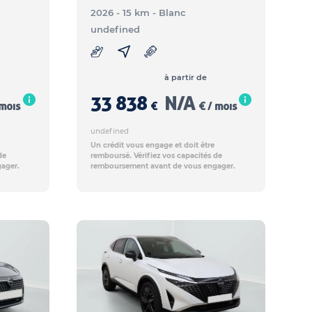
2026 - 15 km
- Blanc
undefined
à partir de
33 838
N/A
 mois
€
€ / mois
undefined
Un crédit vous engage et doit être
de
remboursé. Vérifiez vos capacités de
ager.
remboursement avant de vous engager.