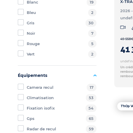
Blanc
19
2026 
Bleu
2
undef
Gris
30
Noir
7
49 558
Rouge
5
41 
Vert
2
undefin
Un crédi
rembours
Équipements
rembour
Camera recul
17
Climatisation
53
T'hOp V
Fixation isofix
54
Gps
65
Radar de recul
59