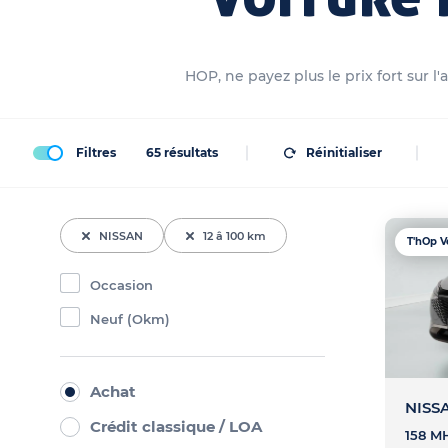
HOP, ne payez plus le prix fort sur 
Filtres
65
résultats
Réinitialiser
NISSAN
12 â 100 km
T'hOp V
Occasion
Neuf (Okm)
Achat
NISS
Crédit classique / LOA