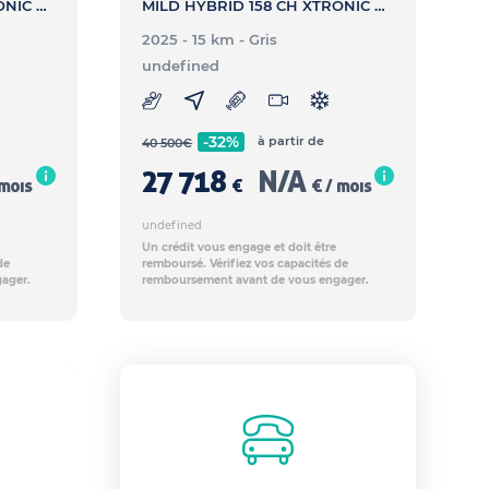
MILD HYBRID 158 CH XTRONIC N-CONNECTA - QASHQAI MILD HYBRID 158 CH XTRONIC N-CONNECTA
MILD HYBRID 158 CH XTRONIC N-CONNECTA - QASHQAI MILD HYBRID 158 CH XTRONIC N-CONNECTA
2025 - 15 km
- Gris
undefined
-32%
à partir de
40 500
€
27 718
N/A
 mois
€
€ / mois
undefined
Un crédit vous engage et doit être
de
remboursé. Vérifiez vos capacités de
ager.
remboursement avant de vous engager.