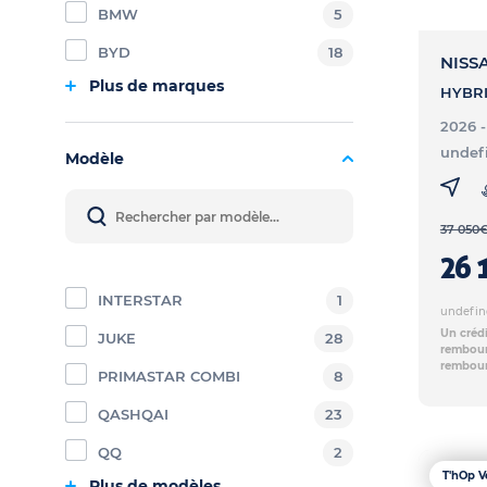
BMW
5
BYD
18
NISS
Plus de marques
2026 
undef
Modèle
37 050
26 
INTERSTAR
1
undefin
Un crédi
JUKE
28
rembours
rembour
PRIMASTAR COMBI
8
QASHQAI
23
QQ
2
T'hOp V
Plus de modèles