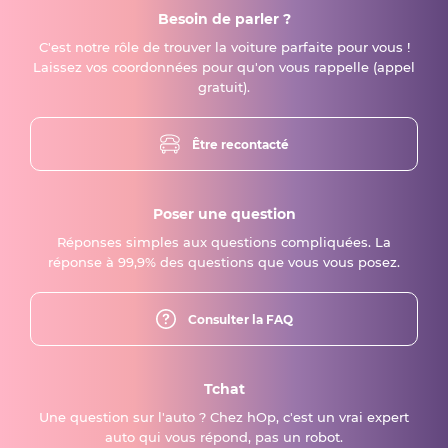
Besoin de parler ?
C'est notre rôle de trouver la voiture parfaite pour vous !
Laissez vos coordonnées pour qu'on vous rappelle (appel
gratuit).
Être recontacté
Poser une question
Réponses simples aux questions compliquées. La
réponse à 99,9% des questions que vous vous posez.
Consulter la FAQ
Tchat
Une question sur l'auto ? Chez hOp, c'est un vrai expert
auto qui vous répond, pas un robot.