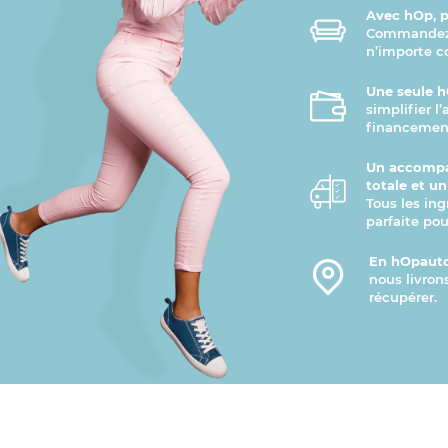
Avec hOp, pr
Commandez v
n’importe 
Une seule h
simplifier l
financement
Un accompa
totale et u
Tous les ing
parfaite pou
En hOpauto
nous livron
récupérer.