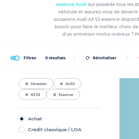
essence Audi
qui possède tous les a
véhicule et assurez-vous de deveni
occasions Audi A3 S3 essence disponib
besoin pour faire le meilleur choix de 
d'un entretien moins onéreux ? Pri
Filtres
0
résultats
Réinitialiser
Occasion
AUDI
A3 S3
Essence
Achat
Crédit classique / LOA