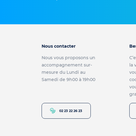
Nous contacter
Be
Nous vous proposons un
C’e
accompagnement sur-
la 
mesure du Lundi au
vou
Samedi de 9h00 à 19h00
co
vou
gra
02 23 22 26 23