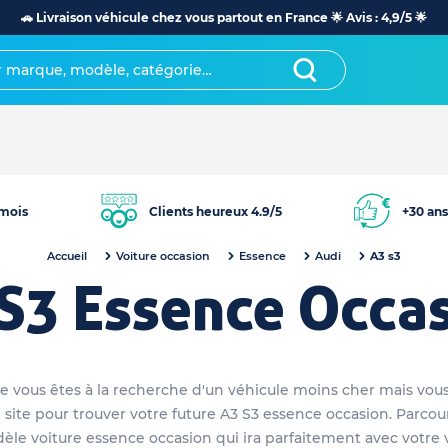
🚗 Livraison véhicule chez vous partout en France 🌟 Avis : 4,9/5 🌟
mois
Clients heureux 4.9/5
+30 ans
Accueil
Voiture occasion
Essence
Audi
A3 s3
S3 Essence Occa
que vous êtes à la recherche d'un véhicule moins cher mais vous
 site pour trouver votre future A3 S3 essence occasion. Parco
èle voiture essence occasion qui ira parfaitement avec votre 