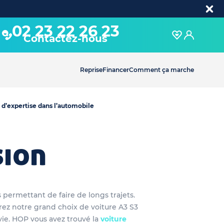
02 23 22 26 23
Contactez-nous
Reprise
Financer
Comment ça marche
 d’expertise dans l’automobile
sion
 permettant de faire de longs trajets.
urez notre grand choix de voiture A3 S3
vie. HOP vous avez trouvé la
voiture