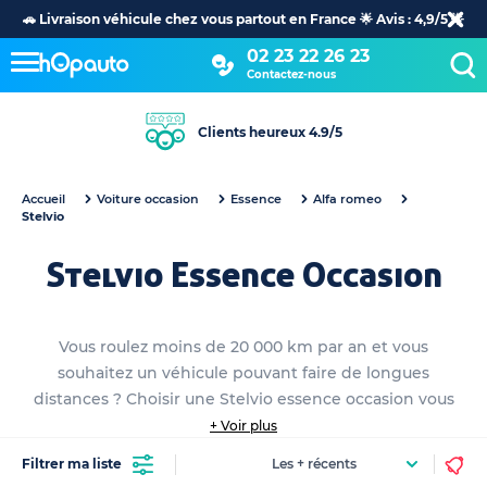
🚗 Livraison véhicule chez vous partout en France 🌟 Avis : 4,9/5 🌟
02 23 22 26 23
Contactez-nous
Clients heureux 4.9/5
Accueil
Voiture occasion
Essence
Alfa romeo
Stelvio
Stelvio Essence Occasion
Vous roulez moins de 20 000 km par an et vous
souhaitez un véhicule pouvant faire de longues
distances ? Choisir une Stelvio essence occasion vous
permettra de cocher toutes les cases. Faites votre choix
+ Voir plus
parmi toutes nos annonces de voiture Stelvio essence
Filtrer ma liste
occasion et disponibles immédiatement en stock dans